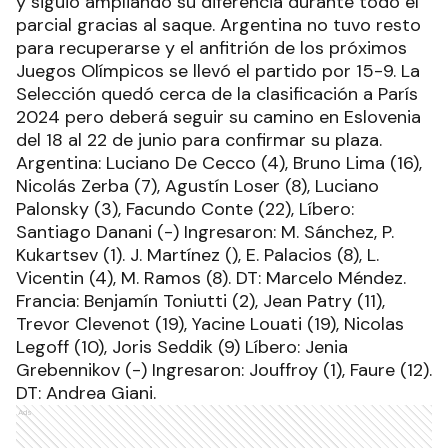
y siguió ampliando su diferencia durante todo el
parcial gracias al saque. Argentina no tuvo resto
para recuperarse y el anfitrión de los próximos
Juegos Olímpicos se llevó el partido por 15-9. La
Selección quedó cerca de la clasificación a París
2024 pero deberá seguir su camino en Eslovenia
del 18 al 22 de junio para confirmar su plaza.
Argentina: Luciano De Cecco (4), Bruno Lima (16),
Nicolás Zerba (7), Agustín Loser (8), Luciano
Palonsky (3), Facundo Conte (22), Líbero:
Santiago Danani (-) Ingresaron: M. Sánchez, P.
Kukartsev (1). J. Martínez (), E. Palacios (8), L.
Vicentin (4), M. Ramos (8). DT: Marcelo Méndez.
Francia: Benjamín Toniutti (2), Jean Patry (11),
Trevor Clevenot (19), Yacine Louati (19), Nicolas
Legoff (10), Joris Seddik (9) Líbero: Jenia
Grebennikov (-) Ingresaron: Jouffroy (1), Faure (12).
DT: Andrea Giani.
Ads