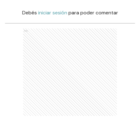
Debés
iniciar sesión
para poder comentar
Ads