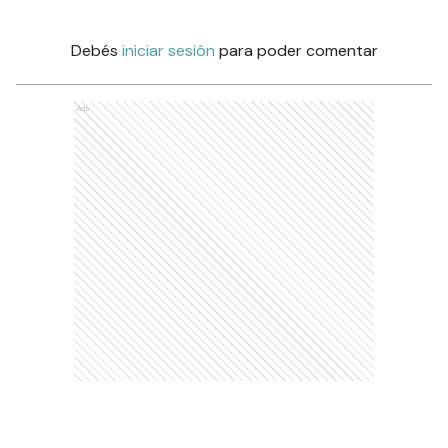
Debés
iniciar sesión
para poder comentar
Ads