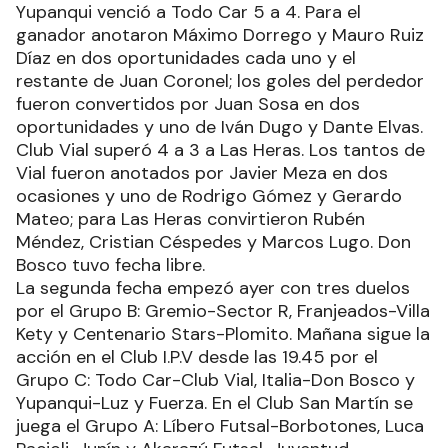
uno de Maximiliano Ramírez y Javier Ibarra. Villa
Kety tuvo fecha libre.
Grupo C. Italia Futsal que derrotó a Luz y Fuerza
6 a 4. Ángel Gavilán, Iván Gibezzi, Jorge Garcete,
Martín Soto, Sebastián Arambel y Owen
Centurión marcaron para Italia; para los
eléctricos descontaron Sergio Cascabelos en
dos ocasiones y uno de Ramón Ibarra y Marcelo
Monasterio.
Yupanqui venció a Todo Car 5 a 4. Para el
ganador anotaron Máximo Dorrego y Mauro Ruiz
Díaz en dos oportunidades cada uno y el
restante de Juan Coronel; los goles del perdedor
fueron convertidos por Juan Sosa en dos
oportunidades y uno de Iván Dugo y Dante Elvas.
Club Vial superó 4 a 3 a Las Heras. Los tantos de
Vial fueron anotados por Javier Meza en dos
ocasiones y uno de Rodrigo Gómez y Gerardo
Mateo; para Las Heras convirtieron Rubén
Méndez, Cristian Céspedes y Marcos Lugo. Don