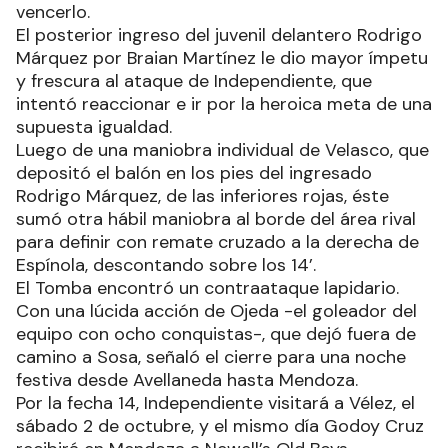
para empalmar de zurda a la pelota que fue
dirigida al ángulo izquierdo del arco de Sebastián
Sosa.
A los 5’ del segundo capítulo, sin darle capacidad
de reacción al rival, Godoy Cruz señaló el tercer
gol. Nelson Acevedo desbordó por derecha para
enviar el centro, un desvío exigió a Sosa a
manotear la pelota, con un rebote que capitalizó
de cabeza Bullaude, la figura de la cancha, para
vencerlo.
El posterior ingreso del juvenil delantero Rodrigo
Márquez por Braian Martínez le dio mayor ímpetu
y frescura al ataque de Independiente, que
intentó reaccionar e ir por la heroica meta de una
supuesta igualdad.
Luego de una maniobra individual de Velasco, que
depositó el balón en los pies del ingresado
Rodrigo Márquez, de las inferiores rojas, éste
sumó otra hábil maniobra al borde del área rival
para definir con remate cruzado a la derecha de