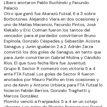
Rivarola y que organiza FuSaFor (Fútbol de Salón
de Formosa). Luca Pacioli, Akarazú Futsal, Sector
R, Plomito, Italia Futsal, Yupanqui y Vial son los
punteros en sus respectivas zonas. Ayer, al cierre
de esta edición, comenzó la segunda fecha.
Grupo A. Luca Pacioli venció a Líbero 6 a 2. Los
goles del ganador fueron convertidos por Nicolás
Salvatierra en tres ocasiones y uno de Nicolás
Olmedo, Sebastián Mencia y Horacio Cook; para
Líbero anotaron Pablo Ruchinski y Facundo
Palacio.
Otro que ganó fue Akarazú Futsal, 6 a 3 sobre
Borbotones. Alejandro Viera en dos ocasiones y
uno de Matías Macencio, Facundo Pintos, José
Klekailo y Eric Colman fueron los tantos del
vencedor; para el perdedor convirtieron Bruno
Espínola, Gonzalo Céspedes y Sebastián Acosta.
Sanagus y Junín igualaron 2 a 2. Adrián Zarza
convirtió los dos goles de Sanagus, en tanto que
para Junín convirtieron Gabriel Molina y Cándido