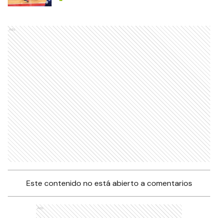
Fontana superó a Sol de
América por la fecha 16
DEPORTES
El Ceibo le ganó a Mitre en el
primer juego de las semis
DEPORTES
Ads