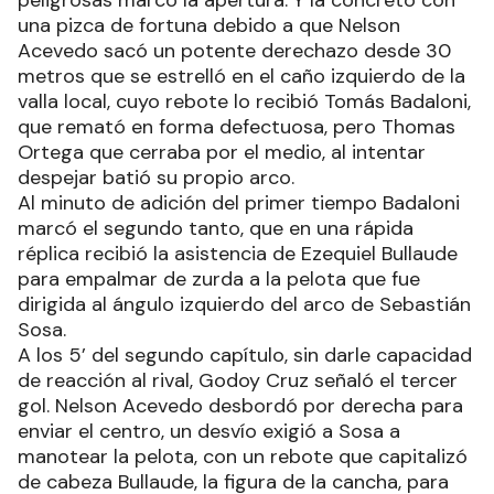
tropezón consecutivo de local.
Ahora el rojo quedó quinto con 22 unidades y a 7
del líder Talleres, de Córdoba, mientras que
Godoy Cruz, de irregular comienzo, trepó al
séptimo lugar con 20.
El buen trabajo en la zona media de Valentín
Burgoa y Martín Ojeda, paso a predominar el
conjunto mendocino y tras un par de cargas
peligrosas marcó la apertura. Y la concretó con
una pizca de fortuna debido a que Nelson
Acevedo sacó un potente derechazo desde 30
metros que se estrelló en el caño izquierdo de la
valla local, cuyo rebote lo recibió Tomás Badaloni,
que remató en forma defectuosa, pero Thomas
Ortega que cerraba por el medio, al intentar
despejar batió su propio arco.
Al minuto de adición del primer tiempo Badaloni
marcó el segundo tanto, que en una rápida
réplica recibió la asistencia de Ezequiel Bullaude