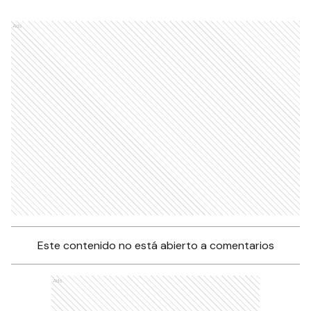
América por la fecha 16
DEPORTES
El Ceibo le ganó a Mitre en el
primer juego de las semis
DEPORTES
Ads