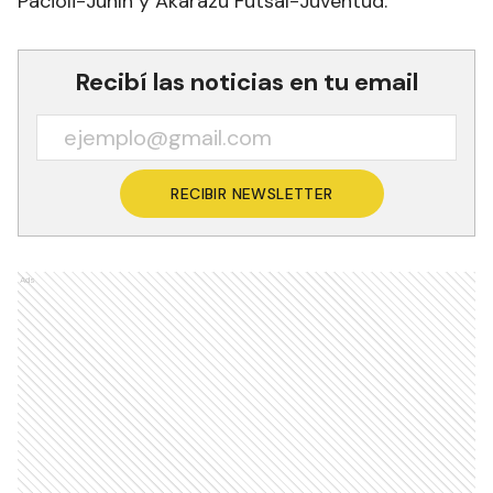
Bosco tuvo fecha libre.
La segunda fecha empezó ayer con tres duelos
por el Grupo B: Gremio-Sector R, Franjeados-Villa
Kety y Centenario Stars-Plomito. Mañana sigue la
acción en el Club I.P.V desde las 19.45 por el
Grupo C: Todo Car-Club Vial, Italia-Don Bosco y
Yupanqui-Luz y Fuerza. En el Club San Martín se
juega el Grupo A: Líbero Futsal-Borbotones, Luca
Pacioli-Junín y Akarazú Futsal-Juventud.
Recibí las noticias en tu email
RECIBIR NEWSLETTER