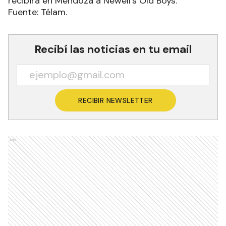
Espínola, descontando sobre los 14’.
El Tomba encontró un contraataque lapidario.
Con una lúcida acción de Ojeda -el goleador del
equipo con ocho conquistas-, que dejó fuera de
camino a Sosa, señaló el cierre para una noche
festiva desde Avellaneda hasta Mendoza.
Por la fecha 14, Independiente visitará a Vélez, el
sábado 2 de octubre, y el mismo día Godoy Cruz
recibirá en Mendoza a Newell’s Old Boys.
Fuente: Télam.
Recibí las noticias en tu email
RECIBIR NEWSLETTER