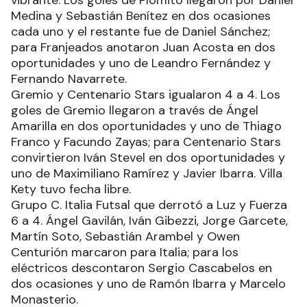
Ríos. El que tuvo fecha libre fue Juventud.
Grupo B. Sector R comenzó con victoria 5 a 4
ante FTA Futsal. Los goles de Sector R fueron
anotados por Mauro Patiño en tres ocasiones y
uno de Kevin y Antonio Urbieta; para FTA Futsal lo
hicieron Fabián Barrios, Gonzalo Traghetti y
Marcos González.
Plomito venció a Franjeados 5 a 4 en un cotejo
vibrante. Los goles de Plomito llegaron por Daniel
Medina y Sebastián Benítez en dos ocasiones
cada uno y el restante fue de Daniel Sánchez;
para Franjeados anotaron Juan Acosta en dos
oportunidades y uno de Leandro Fernández y
Fernando Navarrete.
Gremio y Centenario Stars igualaron 4 a 4. Los
goles de Gremio llegaron a través de Ángel
Amarilla en dos oportunidades y uno de Thiago
Franco y Facundo Zayas; para Centenario Stars
convirtieron Iván Stevel en dos oportunidades y