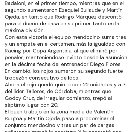
de Formosa, jugó todo el partido para el equipo
de Julio César Falcioni.
Una estrepitosa caída sufrió Independiente ante
Godoy Cruz al perder 4 a 1, en Avellaneda, en
partido por la fecha 13 del torneo de la Liga
Profesional de Fútbol. El clorindense Sergio
Barreto fue titular en la defensa del rojo.
Los goles del vencedor fueron marcados por
Thomas Ortega en contra de su valla, y Tomás
Badaloni, en el primer tiempo, mientras que en el
segundo aumentaron Ezequiel Bullaude y Martín
Ojeda, en tanto que Rodrigo Márquez descontó
para el dueño de casa en su primer tanto en la
máxima división.
Con esta victoria el equipo mendocino suma tres
y un empate en el certamen, más la igualdad con
Racing por Copa Argentina, al que eliminó por
penales, manteniéndose invicto desde la asunción
en la décima fecha del entrenador Diego Flores.
En cambio, los rojos sumaron su segundo fuerte