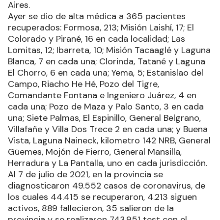
Aires.
Ayer se dio de alta médica a 365 pacientes
recuperados: Formosa, 213; Misión Laishí, 17; El
Colorado y Pirané, 16 en cada localidad; Las
Lomitas, 12; Ibarreta, 10; Misión Tacaaglé y Laguna
Blanca, 7 en cada una; Clorinda, Tatané y Laguna
El Chorro, 6 en cada una; Yema, 5; Estanislao del
Campo, Riacho He Hé, Pozo del Tigre,
Comandante Fontana e Ingeniero Juárez, 4 en
cada una; Pozo de Maza y Palo Santo, 3 en cada
una; Siete Palmas, El Espinillo, General Belgrano,
Villafañe y Villa Dos Trece 2 en cada una; y Buena
Vista, Laguna Naineck, kilometro 142 NRB, General
Güemes, Mojón de Fierro, General Mansilla,
Herradura y La Pantalla, uno en cada jurisdicción.
Al 7 de julio de 2021, en la provincia se
diagnosticaron 49.552 casos de coronavirus, de
los cuales 44.415 se recuperaron, 4.213 siguen
activos, 889 fallecieron, 35 salieron de la
provincia y se realizaron 743.951 test con el