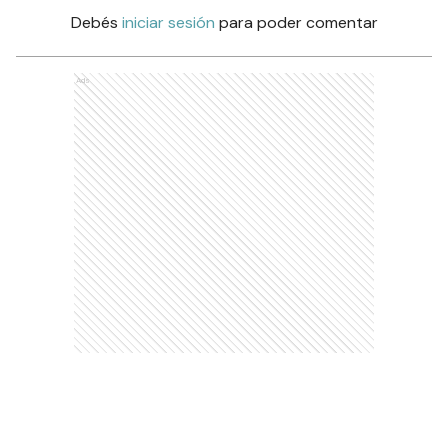
Debés
iniciar sesión
para poder comentar
Ads