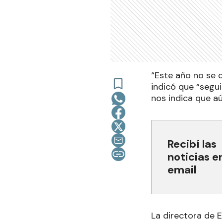
“Este año no se c
indicó que “segu
nos indica que aú
Recibí las
noticias e
email
La directora de E