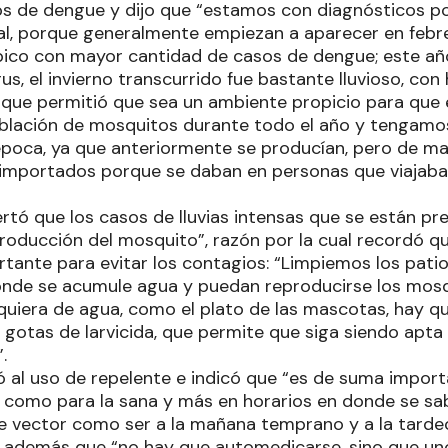
 de dengue y dijo que “estamos con diagnósticos po
al, porque generalmente empiezan a aparecer en febr
pico con mayor cantidad de casos de dengue; este año
irus, el invierno transcurrido fue bastante lluvioso, co
 que permitió que sea un ambiente propicio para que 
oblación de mosquitos durante todo el año y tengamo
poca, ya que anteriormente se producían, pero de ma
 importados porque se daban en personas que viajaban
lertó que los casos de lluvias intensas que se están 
roducción del mosquito”, razón por la cual recordó qu
tante para evitar los contagios: “Limpiemos los patio
onde se acumule agua y puedan reproducirse los mosqu
quiera de agua, como el plato de las mascotas, hay qu
gotas de larvicida, que permite que siga siendo apta
”.
ó al uso de repelente e indicó que “es de suma import
 como para la sana y más en horarios en donde se s
e vector como ser a la mañana temprano y a la tardec
 además que “no hay que automedicarse, sino que un