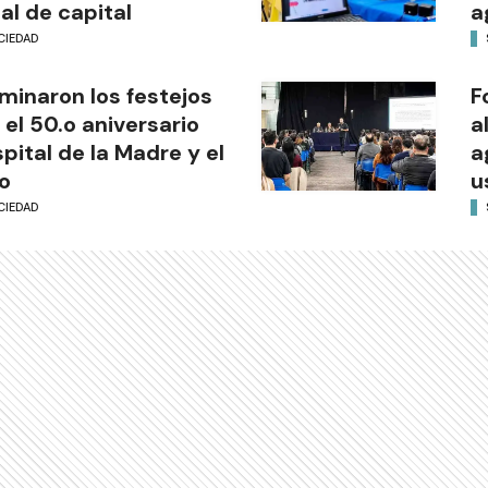
al de capital
a
CIEDAD
minaron los festejos
F
 el 50.o aniversario
a
pital de la Madre y el
a
o
u
CIEDAD