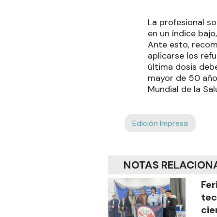
La profesional s
en un índice bajo
Ante esto, recom
aplicarse los ref
última dosis debe
mayor de 50 años
Mundial de la Sal
Edición Impresa
NOTAS RELACION
Fer
tec
cie