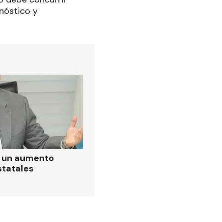
gnóstico y
ó un aumento
statales