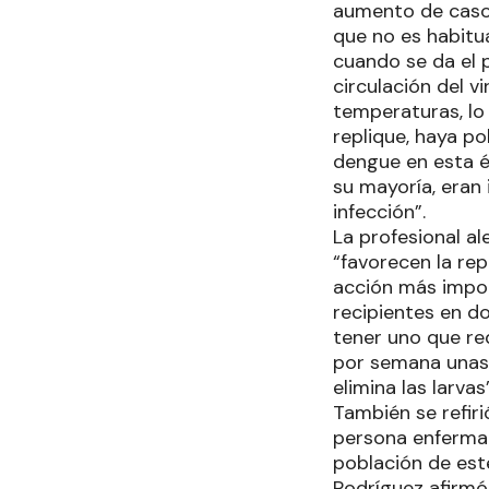
aumento de casos
que no es habitu
cuando se da el 
circulación del v
temperaturas, lo
replique, haya p
dengue en esta é
su mayoría, eran
infección”.
La profesional a
“favorecen la rep
acción más impor
recipientes en d
tener uno que re
por semana unas 
elimina las larvas
También se refiri
persona enferma
población de est
Rodríguez afirmó