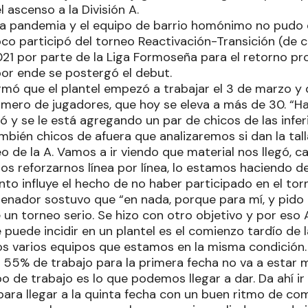
 ascenso a la División A.
 la pandemia y el equipo de barrio homónimo no pudo
o participó del torneo Reactivación-Transición (de ca
021 por parte de la Liga Formoseña para el retorno pr
 por ende se postergó el debut.
irmó que el plantel empezó a trabajar el 3 de marzo y
mero de jugadores, que hoy se eleva a más de 30. “H
ó y se le está agregando un par de chicos de las infe
bién chicos de afuera que analizaremos si dan la tall
o de la A. Vamos a ir viendo que material nos llegó, c
os reforzarnos línea por línea, lo estamos haciendo d
nto influye el hecho de no haber participado en el to
renador sostuvo que “en nada, porque para mí, y pido d
e un torneo serio. Se hizo con otro objetivo y por eso
e puede incidir en un plantel es el comienzo tardío de
s varios equipos que estamos en la misma condición. Y
n 55% de trabajo para la primera fecha no va a estar m
o de trabajo es lo que podemos llegar a dar. Da ahí i
para llegar a la quinta fecha con un buen ritmo de co