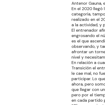
Antenor Gauna, el
En el 2020 llegó
categoría, tampoc
realizado en el 2
a la actividad, y
El entrenador af
engrosando el nú
es el que ascendi
observando, y tam
afrontar un torne
nivel y necesitam
En relación a cua
Transición el ent
le cae mal, no fu
participar. Lo qu
ahora, pero somo
que llegar con u
pero por el tiemp
en cada partido 