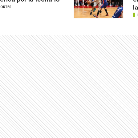
l
PORTES