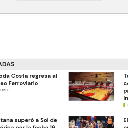
ADAS
oda Costa regresa al
T
eo Ferroviario
c
p
PORTES
I
tana superó a Sol de
E
rica por la fecha 16
e