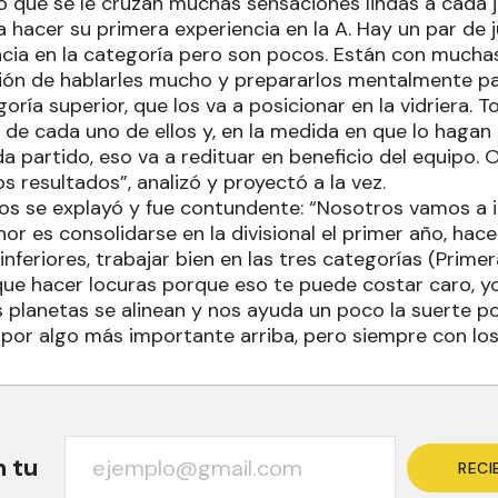
o que se le cruzan muchas sensaciones lindas a cada 
a hacer su primera experiencia en la A. Hay un par de
ncia en la categoría pero son pocos. Están con mucha
ión de hablarles mucho y prepararlos mentalmente p
oría superior, que los va a posicionar en la vidriera.
l de cada uno de ellos y, en la medida en que lo haga
a partido, eso va a redituar en beneficio del equipo.
s resultados”, analizó y proyectó a la vez.
vos se explayó y fue contundente: “Nosotros vamos a ir
or es consolidarse en la divisional el primer año, hac
inferiores, trabajar bien en las tres categorías (Primer
 que hacer locuras porque eso te puede costar caro, y
os planetas se alinean y nos ayuda un poco la suerte
por algo más importante arriba, pero siempre con los p
n tu
RECI