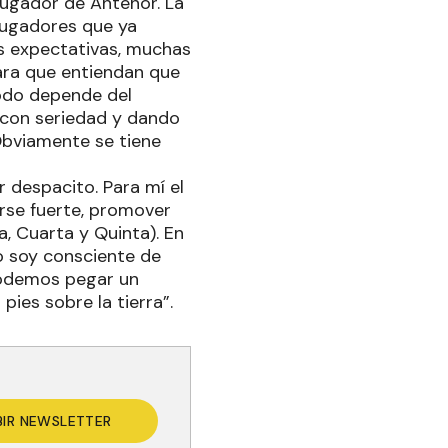
jugador de Antenor. La
 jugadores que ya
s expectativas, muchas
ara que entiendan que
 Todo depende del
n con seriedad y dando
 Obviamente se tiene
 despacito. Para mí el
erse fuerte, promover
a, Cuarta y Quinta). En
o soy consciente de
 podemos pegar un
ies sobre la tierra”.
BIR NEWSLETTER