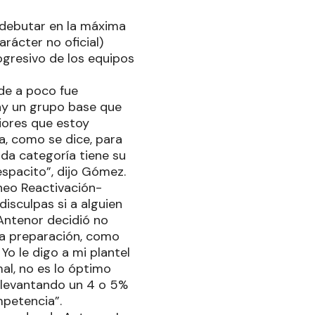
 debutar en la máxima
rácter no oficial)
ogresivo de los equipos
 de a poco fue
ay un grupo base que
riores que estoy
a, como se dice, para
ada categoría tiene su
espacito”, dijo Gómez.
rneo Reactivación-
isculpas si a alguien
 Antenor decidió no
 la preparación, como
o le digo a mi plantel
al, no es lo óptimo
r levantando un 4 o 5%
mpetencia”.