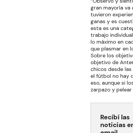
“Observo y sient
gran mayoría va 
tuvieron experie
ganas y es cuest
esta es una categ
trabajo individua
lo máximo en cad
que plasmar en lo
Sobre los objeti
objetivo de Anten
chicos desde las 
el fútbol no hay
eso, aunque si l
zarpazo y pelear 
Recibí las
noticias e
email