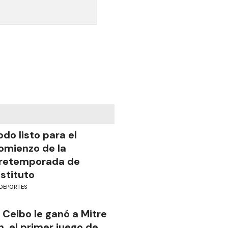
odo listo para el
omienzo de la
retemporada de
nstituto
DEPORTES
l Ceibo le ganó a Mitre
n el primer juego de