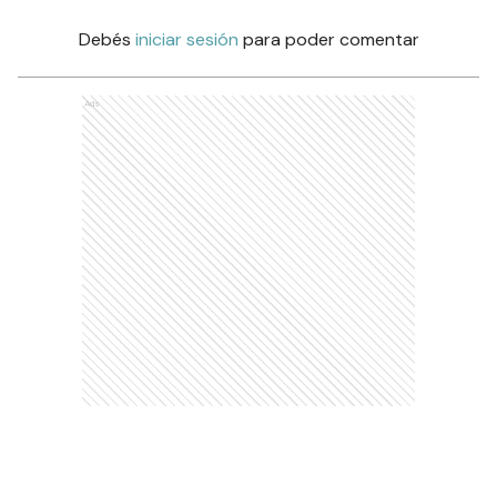
Debés
iniciar sesión
para poder comentar
Ads