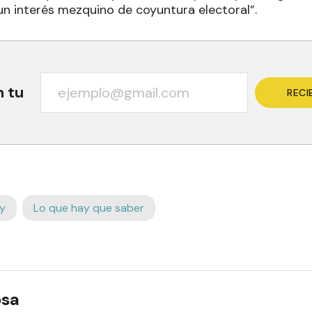
un interés mezquino de coyuntura electoral”.
n tu
RECI
y
Lo que hay que saber
osa