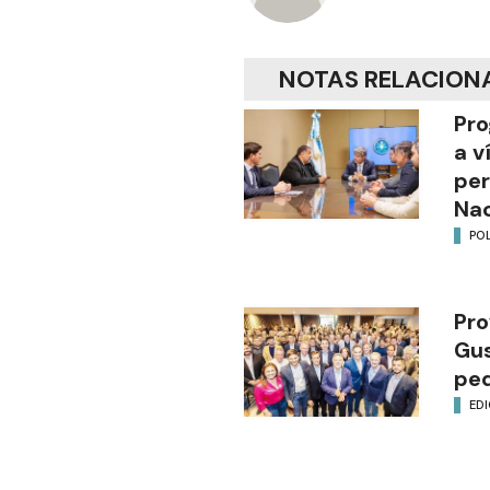
NOTAS RELACION
Pro
a v
per
Nac
POL
Pro
Gus
ped
EDI