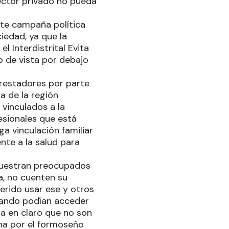
sector privado no pueda
rte campaña política
ciedad, ya que la
 Interdistrital Evita
 de vista por debajo
prestadores por parte
a de la región
 vinculados a la
esionales que está
 vinculación familiar
nte a la salud para
muestran preocupados
ta, no cuenten su
ferido usar ese y otros
uando podían acceder
ja en claro que no son
na por el formoseño