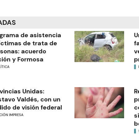
ADAS
grama de asistencia
U
íctimas de trata de
f
sonas: acuerdo
v
ión y Formosa
p
ÍTICA
vincias Unidas:
R
tavo Valdés, con un
p
ido de visión federal
c
s
CIÓN IMPRESA
b