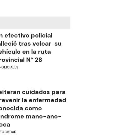
n efectivo policial
alleció tras volcar su
ehículo en la ruta
rovincial N° 28
POLICIALES
eiteran cuidados para
revenir la enfermedad
onocida como
índrome mano-ano-
oca
SOCIEDAD