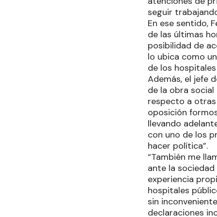
atenciones de pr
seguir trabajand
En ese sentido, 
de las últimas ho
posibilidad de a
lo ubica como un
de los hospitale
Además, el jefe 
de la obra socia
respecto a otras
oposición formos
llevando adelant
con uno de los p
hacer política”.
“También me llam
ante la sociedad 
experiencia propi
hospitales públi
sin inconveniente
declaraciones in