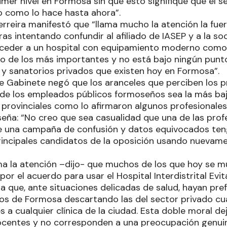
imer nivel en Formosa sin que esto signifique que el 
o como lo hace hasta ahora”.
Ferreira manifestó que “llama mucho la atención la fue
ras intentando confundir al afiliado de IASEP y a la so
cceder a un hospital con equipamiento moderno como el
o de los más importantes y no está bajo ningún punto
s y sanatorios privados que existen hoy en Formosa”.
de Gabinete negó que los aranceles que perciben los 
l de los empleados públicos formoseños sea la más baj
 provinciales como lo afirmaron algunos profesionales
eña: “No creo que sea casualidad que una de las prof
e una campaña de confusión y datos equivocados tenga
rincipales candidatos de la oposición usando nuevame
a la atención –dijo- que muchos de los que hoy se 
por el acuerdo para usar el Hospital Interdistrital Evi
a que, ante situaciones delicadas de salud, hayan pre
cos de Formosa descartando las del sector privado c
s a cualquier clínica de la ciudad. Esta doble moral de
ocentes y no corresponden a una preocupación genui