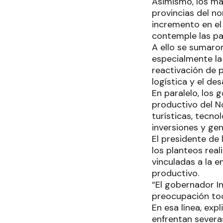
Asimismo, los man
provincias del no
incremento en el
contemple las par
A ello se sumaron
especialmente la
reactivación de 
logística y el de
En paralelo, los 
productivo del N
turísticas, tecn
inversiones y ge
El presidente de 
los planteos real
vinculadas a la 
productivo.
“El gobernador I
preocupación todo
En esa línea, exp
enfrentan severa