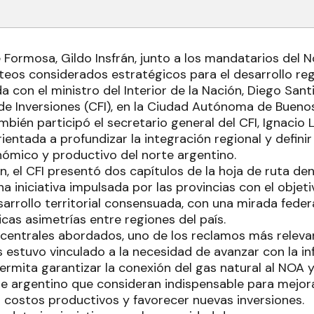
 Formosa, Gildo Insfrán, junto a los mandatarios del
teos considerados estratégicos para el desarrollo reg
 con el ministro del Interior de la Nación, Diego Santill
de Inversiones (CFI), en la Ciudad Autónoma de Buenos
bién participó el secretario general del CFI, Ignacio
entada a profundizar la integración regional y definir
ómico y productivo del norte argentino.
n, el CFI presentó dos capítulos de la hoja de ruta d
na iniciativa impulsada por las provincias con el objet
sarrollo territorial consensuada, con una mirada feder
ricas asimetrías entre regiones del país.
 centrales abordados, uno de los reclamos más relev
 estuvo vinculado a la necesidad de avanzar con la in
ermita garantizar la conexión del gas natural al NOA
rte argentino que consideran indispensable para mejor
ir costos productivos y favorecer nuevas inversiones.