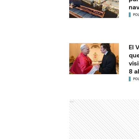
na
POL
El 
que
vis
8 a
POL
Ads