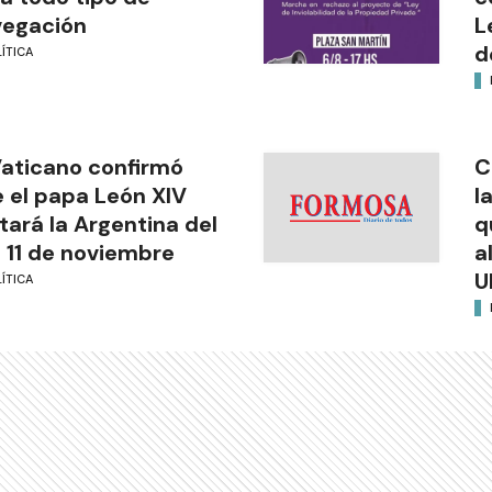
vegación
L
d
ÍTICA
Vaticano confirmó
C
 el papa León XIV
l
itará la Argentina del
q
l 11 de noviembre
a
U
ÍTICA