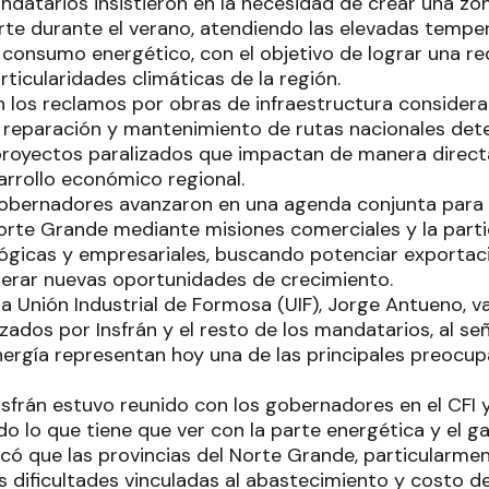
datarios insistieron en la necesidad de crear una zon
rte durante el verano, atendiendo las elevadas temper
 consumo energético, con el objetivo de lograr una re
ticularidades climáticas de la región.
 los reclamos por obras de infraestructura considerad
 reparación y mantenimiento de rutas nacionales dete
proyectos paralizados que impactan de manera directa 
sarrollo económico regional.
gobernadores avanzaron en una agenda conjunta para fo
orte Grande mediante misiones comerciales y la partic
ológicas y empresariales, buscando potenciar exportac
nerar nuevas oportunidades de crecimiento.
la Unión Industrial de Formosa (UIF), Jorge Antueno, 
izados por Insfrán y el resto de los mandatarios, al s
energía representan hoy una de las principales preocu
nsfrán estuvo reunido con los gobernadores en el CFI
 lo que tiene que ver con la parte energética y el ga
licó que las provincias del Norte Grande, particularmen
s dificultades vinculadas al abastecimiento y costo de