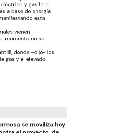
léctrico y gasífero.
ias a base de energía
 manifestando esta
iales vienen
 el momento no se
illi, donde –dijo- los
e gas y el elevado
ormosa se moviliza hoy
ontra el proyecto de