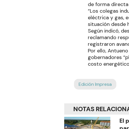
de forma directa
“Los colegas ind
eléctrica y gas,
situación desde 
Según indicó, de
reclamando respu
registraron avanc
Por ello, Antuen
gobernadores “pl
costo energético
Edición Impresa
NOTAS RELACION
El 
par