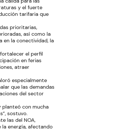
a cálida para las
aturas y el fuerte
ducción tarifaria que
as prioritarias,
rioradas, así como la
en la conectividad, la
rtalecer el perfil
ipación en ferias
iones, atraer
valoró especialmente
eñalar que las demandas
paciones del sector
 y planteó con mucha
s”, sostuvo.
te las del NOA,
 la energía, afectando