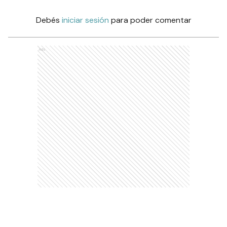
Debés
iniciar sesión
para poder comentar
Ads