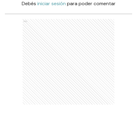
Debés
iniciar sesión
para poder comentar
Ads