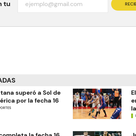
n tu
RECI
ADAS
tana superó a Sol de
E
rica por la fecha 16
e
l
PORTES
completa la fecha 16
J