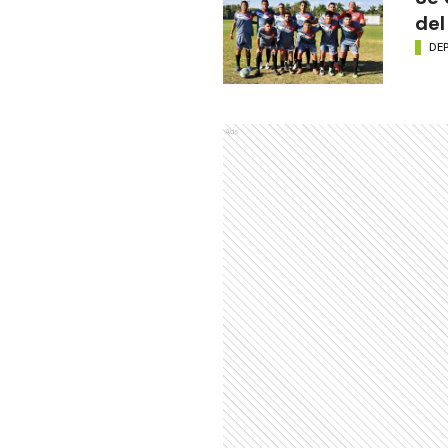
del
DE
Ads