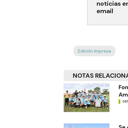
noticias e
email
Edición Impresa
NOTAS RELACION
Fon
Amé
DE
Se 