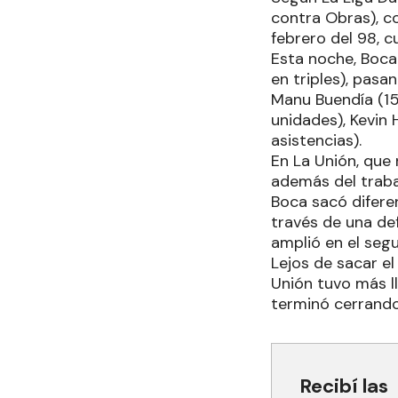
contra Obras), c
febrero del 98, c
Esta noche, Boca
en triples), pasa
Manu Buendía (15
unidades), Kevin
asistencias).
En La Unión, que
además del traba
Boca sacó difere
través de una def
amplió en el seg
Lejos de sacar el
Unión tuvo más l
terminó cerrando 
Recibí las