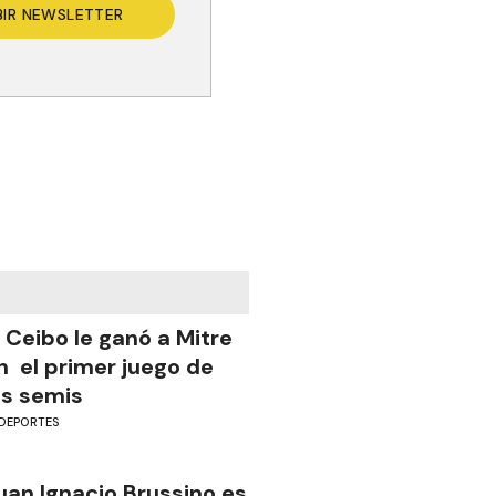
BIR NEWSLETTER
l Ceibo le ganó a Mitre
n el primer juego de
as semis
DEPORTES
uan Ignacio Brussino es