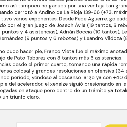
omo así tampoco no ganaba por una ventaja tan grand
uando derrotó a Andino de La Rioja 139-66 (+73, máxim
 tuvo varios exponentes. Desde Fede Aguerre, golead
ndo por el gran juego de Joseph Ávila (19 tantos, 8 reb
 puntos y 4 asistencias), Adrián Boccia (10 tantos), 
 Hernández (9 puntos y 6 rebotes) y Leandro Vildoza (
 no pudo hacer pie, Franco Vieta fue el máximo anotad
jo de Pato Tabarez con 8 tantos más 6 asistencias.
ncias desde el primer cuarto, tomando una rápida ren
ensa colosal y grandes resoluciones en ofensiva (34 a
undo período, yéndose al descanso largo ya con +40 de
 pie del acelerador, el xeneize siguió presionando en l
legadas en ataque pero dentro de un trámite ya totalm
un triunfo claro.