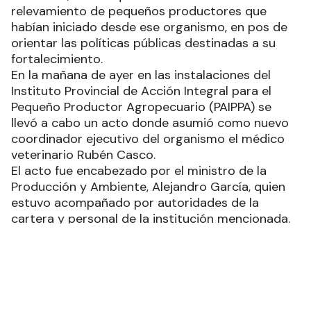
Casco, quien hasta su nombramiento se
desempeñaba como director de Desarrollo
Territorial del Ministerio de la Producción y
Ambiente, señaló que continuarán con un
relevamiento de pequeños productores que
habían iniciado desde ese organismo, en pos de
orientar las políticas públicas destinadas a su
fortalecimiento.
En la mañana de ayer en las instalaciones del
Instituto Provincial de Acción Integral para el
Pequeño Productor Agropecuario (PAIPPA) se
llevó a cabo un acto donde asumió como nuevo
coordinador ejecutivo del organismo el médico
veterinario Rubén Casco.
El acto fue encabezado por el ministro de la
Producción y Ambiente, Alejandro García, quien
estuvo acompañado por autoridades de la
cartera y personal de la institución mencionada.
Tras desearle éxitos en la nueva gestión al doctor
Casco, se puso de resalto que todas las