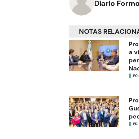
Diario Form
NOTAS RELACION
Pro
a v
per
Nac
POL
Pro
Gus
ped
EDI