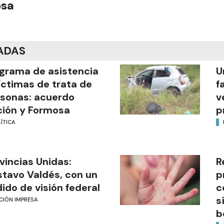
osa
ADAS
grama de asistencia
U
íctimas de trata de
f
sonas: acuerdo
v
ión y Formosa
p
ÍTICA
vincias Unidas:
R
tavo Valdés, con un
p
ido de visión federal
c
s
CIÓN IMPRESA
b