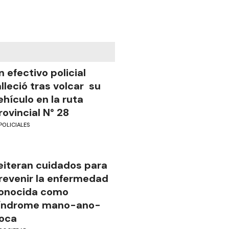
n efectivo policial
alleció tras volcar su
ehículo en la ruta
rovincial N° 28
POLICIALES
eiteran cuidados para
revenir la enfermedad
onocida como
índrome mano-ano-
oca