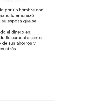
ado por un hombre con
n mano lo amenazó
a su esposa que se
do el dinero en
dido físicamente tanto
o de sus ahorros y
es atrás,