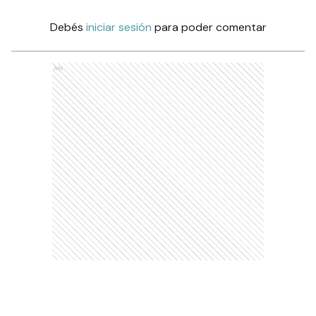
Debés
iniciar sesión
para poder comentar
Ads