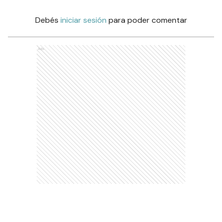
Debés
iniciar sesión
para poder comentar
Ads