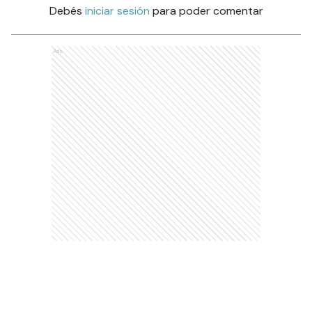
Debés
iniciar sesión
para poder comentar
Ads