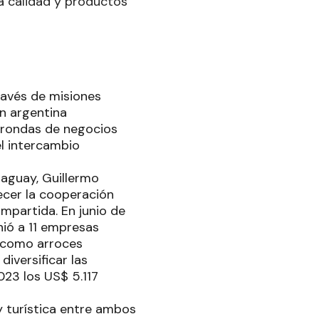
a calidad y productos
ravés de misiones
ón argentina
n rondas de negocios
el intercambio
aguay, Guillermo
ecer la cooperación
ompartida. En junio de
ió a 11 empresas
 como arroces
iversificar las
23 los US$ 5.117
y turística entre ambos