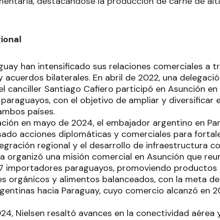
imentaria, destacándose la producción de carne de alt
gional
guay han intensificado sus relaciones comerciales a t
y acuerdos bilaterales. En abril de 2022, una delegaci
l canciller Santiago Cafiero participó en Asunción e
araguayos, con el objetivo de ampliar y diversificar 
ambos países.
ción en mayo de 2024, el embajador argentino en Par
lsado acciones diplomáticas y comerciales para fortal
egración regional y el desarrollo de infraestructura c
a organizó una misión comercial en Asunción que reun
27 importadores paraguayos, promoviendo productos
es orgánicos y alimentos balanceados, con la meta de d
gentinas hacia Paraguay, cuyo comercio alcanzó en 20
24, Nielsen resaltó avances en la conectividad aérea 