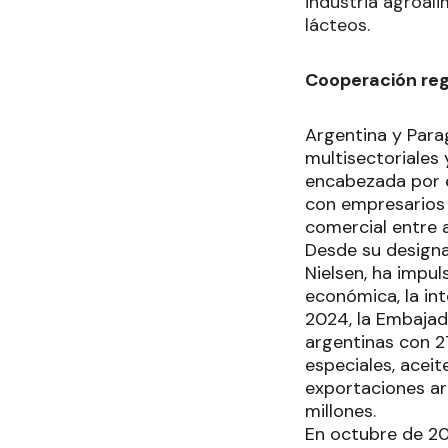
industria agroal
lácteos.
Cooperación re
Argentina y Para
multisectoriales 
encabezada por e
con empresarios p
comercial entre 
Desde su designa
Nielsen, ha impu
económica, la int
2024, la Embajad
argentinas con 
especiales, aceit
exportaciones ar
millones.
En octubre de 20