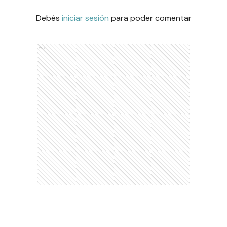
Debés
iniciar sesión
para poder comentar
Ads