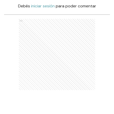
Debés
iniciar sesión
para poder comentar
Ads