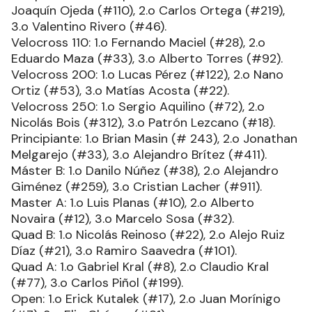
Joaquín Ojeda (#110), 2.o Carlos Ortega (#219),
3.o Valentino Rivero (#46).
Velocross 110: 1.o Fernando Maciel (#28), 2.o
Eduardo Maza (#33), 3.o Alberto Torres (#92).
Velocross 200: 1.o Lucas Pérez (#122), 2.o Nano
Ortiz (#53), 3.o Matías Acosta (#22).
Velocross 250: 1.o Sergio Aquilino (#72), 2.o
Nicolás Bois (#312), 3.o Patrón Lezcano (#18).
Principiante: 1.o Brian Masin (# 243), 2.o Jonathan
Melgarejo (#33), 3.o Alejandro Brítez (#411).
Máster B: 1.o Danilo Núñez (#38), 2.o Alejandro
Giménez (#259), 3.o Cristian Lacher (#911).
Master A: 1.o Luis Planas (#10), 2.o Alberto
Novaira (#12), 3.o Marcelo Sosa (#32).
Quad B: 1.o Nicolás Reinoso (#22), 2.o Alejo Ruiz
Díaz (#21), 3.o Ramiro Saavedra (#101).
Quad A: 1.o Gabriel Kral (#8), 2.o Claudio Kral
(#77), 3.o Carlos Piñol (#199).
Open: 1.o Erick Kutalek (#17), 2.o Juan Morínigo