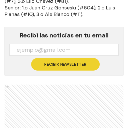
(#7), 3.o Elio Chávez (#81).
Senior: 1.o Juan Cruz Gonseski (#604), 2.o Luis
Planas (#10), 3.o Ale Blanco (#11).
Recibí las noticias en tu email
RECIBIR NEWSLETTER
Ads