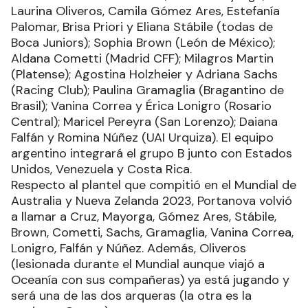
Laurina Oliveros, Camila Gómez Ares, Estefanía
Palomar, Brisa Priori y Eliana Stábile (todas de
Boca Juniors); Sophia Brown (León de México);
Aldana Cometti (Madrid CFF); Milagros Martin
(Platense); Agostina Holzheier y Adriana Sachs
(Racing Club); Paulina Gramaglia (Bragantino de
Brasil); Vanina Correa y Érica Lonigro (Rosario
Central); Maricel Pereyra (San Lorenzo); Daiana
Falfán y Romina Núñez (UAI Urquiza). El equipo
argentino integrará el grupo B junto con Estados
Unidos, Venezuela y Costa Rica.
Respecto al plantel que compitió en el Mundial de
Australia y Nueva Zelanda 2023, Portanova volvió
a llamar a Cruz, Mayorga, Gómez Ares, Stábile,
Brown, Cometti, Sachs, Gramaglia, Vanina Correa,
Lonigro, Falfán y Núñez. Además, Oliveros
(lesionada durante el Mundial aunque viajó a
Oceanía con sus compañeras) ya está jugando y
será una de las dos arqueras (la otra es la