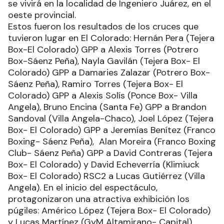
se vivirá en la localidad de Ingeniero Juárez, en el
oeste provincial.
Estos fueron los resultados de los cruces que
tuvieron lugar en El Colorado: Hernán Pera (Tejera
Box-El Colorado) GPP a Alexis Torres (Potrero
Box-Sáenz Peña), Nayla Gavilán (Tejera Box- El
Colorado) GPP a Damaries Zalazar (Potrero Box-
Sáenz Peña), Ramiro Torres (Tejera Box- El
Colorado) GPP a Alexis Solís (Ponce Box- Villa
Angela), Bruno Encina (Santa Fe) GPP a Brandon
Sandoval (Villa Angela-Chaco), Joel López (Tejera
Box- El Colorado) GPP a Jeremías Benítez (Franco
Boxing- Sáenz Peña), Alan Moreira (Franco Boxing
Club- Sáenz Peña) GPP a David Contreras (Tejera
Box- El Colorado) y David Echeverría (Klimiuck
Box- El Colorado) RSC2 a Lucas Gutiérrez (Villa
Angela). En el inicio del espectáculo,
protagonizaron una atractiva exhibición los
púgiles: Américo López (Tejera Box- El Colorado)
y Lucas Martínez (GyM Altamirano- Capital).