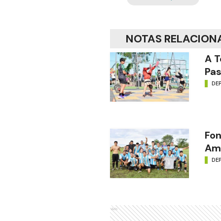
NOTAS RELACION
A T
Pas
DE
Fon
Amé
DE
Ads