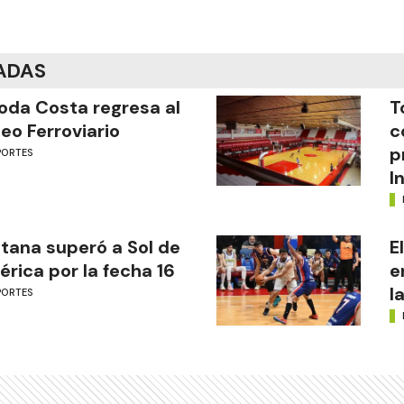
ADAS
oda Costa regresa al
T
eo Ferroviario
c
p
PORTES
I
tana superó a Sol de
E
rica por la fecha 16
e
l
PORTES