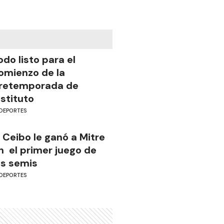
odo listo para el
omienzo de la
retemporada de
nstituto
DEPORTES
l Ceibo le ganó a Mitre
n el primer juego de
as semis
DEPORTES