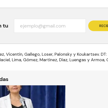
n tu
RECI
z, Vicentín, Gallego, Loser, Palonsky y Koukartsev. DT
Maciel, Lima, Gómez, Martínez, Díaz, Luengas y Armoa,
ídas