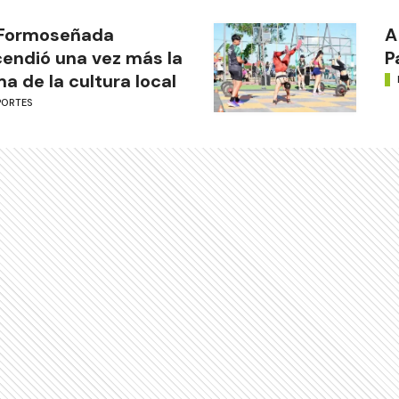
 Formoseñada
A
endió una vez más la
P
ma de la cultura local
PORTES