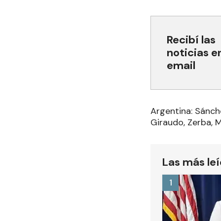
Recibí las
noticias e
email
Argentina: Sánche
Giraudo, Zerba, 
Las más le
1