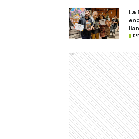
La
enc
lla
DE
Ads