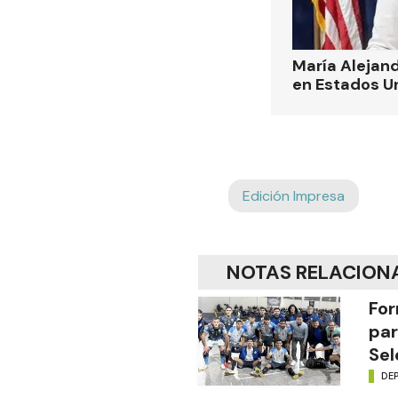
María Alejand
en Estados U
Edición Impresa
NOTAS RELACION
For
par
Sel
DE