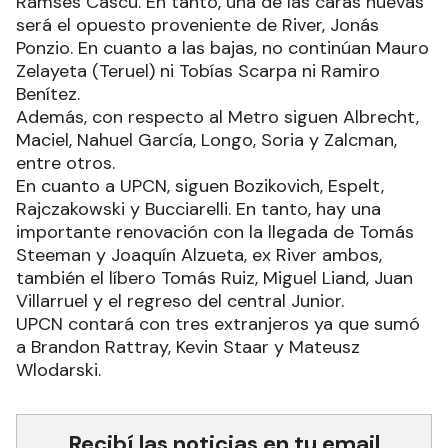
Ramsés Cascú. En tanto, una de las caras nuevas
será el opuesto proveniente de River, Jonás
Ponzio. En cuanto a las bajas, no continúan Mauro
Zelayeta (Teruel) ni Tobías Scarpa ni Ramiro
Benítez.
Además, con respecto al Metro siguen Albrecht,
Maciel, Nahuel García, Longo, Soria y Zalcman,
entre otros.
En cuanto a UPCN, siguen Bozikovich, Espelt,
Rajczakowski y Bucciarelli. En tanto, hay una
importante renovación con la llegada de Tomás
Steeman y Joaquín Alzueta, ex River ambos,
también el líbero Tomás Ruiz, Miguel Liand, Juan
Villarruel y el regreso del central Junior.
UPCN contará con tres extranjeros ya que sumó
a Brandon Rattray, Kevin Staar y Mateusz
Wlodarski.
Recibí las noticias en tu email