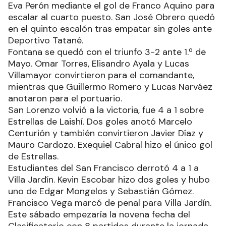
Eva Perón mediante el gol de Franco Aquino para
escalar al cuarto puesto. San José Obrero quedó
en el quinto escalón tras empatar sin goles ante
Deportivo Tatané.
Fontana se quedó con el triunfo 3-2 ante 1.º de
Mayo. Omar Torres, Elisandro Ayala y Lucas
Villamayor convirtieron para el comandante,
mientras que Guillermo Romero y Lucas Narváez
anotaron para el portuario.
San Lorenzo volvió a la victoria, fue 4 a 1 sobre
Estrellas de Laishí. Dos goles anotó Marcelo
Centurión y también convirtieron Javier Díaz y
Mauro Cardozo. Exequiel Cabral hizo el único gol
de Estrellas.
Estudiantes del San Francisco derrotó 4 a 1 a
Villa Jardín. Kevin Escobar hizo dos goles y hubo
uno de Edgar Mongelos y Sebastián Gómez.
Francisco Vega marcó de penal para Villa Jardín.
Este sábado empezaría la novena fecha del
Clasificatorio con 8 partidos durante la jornada