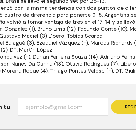
l, Brasil se llevó el segundo set por 25-13.
menzó con la misma tendencia con dos puntos de difer
 cuatro de diferencia para ponerse 9-5. Argentina se
ña volvió a tomar ventaja de tres en el 17-14 y se llevó
 González (1), Bruno Lima (12), Facundo Conte (10), Ma
 Gustavo Maciel (3) Líbero: Tobías Scarpa
l Balagué (3), Ezequiel Vázquez (-), Marcos Richards (-
(2). DT: Martín López
oncalvez (-), Darlan Ferreira Souza (14), Adriano Ferna
dson Nunes Da Cunha (13), Otavio Rodrigues (7), Líbe
e Moreira Roque (4), Thiago Pontes Veloso (-), DT: Giul
n tu
RECI