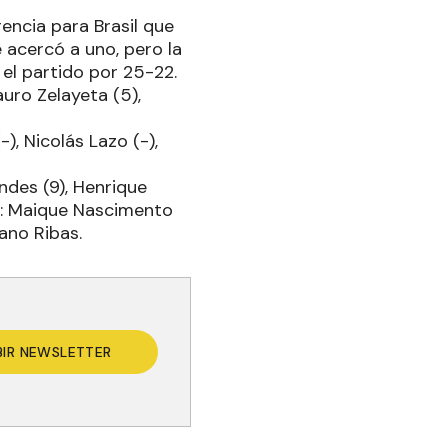
encia para Brasil que
 acercó a uno, pero la
 el partido por 25-22.
uro Zelayeta (5),
), Nicolás Lazo (-),
ndes (9), Henrique
ro: Maique Nascimento
iano Ribas.
BIR NEWSLETTER