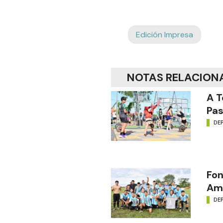
Edición Impresa
NOTAS RELACION
A T
Pas
DE
Fon
Amé
DE