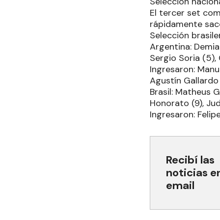
Selección naciona
El tercer set co
rápidamente sacó
Selección brasile
Argentina: Demian
Sergio Soria (5),
Ingresaron: Manue
Agustín Gallardo 
Brasil: Matheus G
Honorato (9), Ju
Ingresaron: Felip
Recibí las
noticias e
email