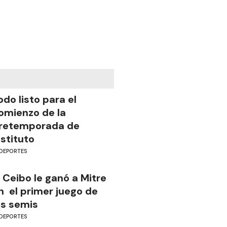
odo listo para el
omienzo de la
retemporada de
nstituto
DEPORTES
l Ceibo le ganó a Mitre
n el primer juego de
as semis
DEPORTES