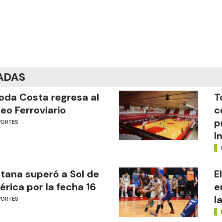
ADAS
oda Costa regresa al
T
eo Ferroviario
c
p
PORTES
I
tana superó a Sol de
E
rica por la fecha 16
e
l
PORTES