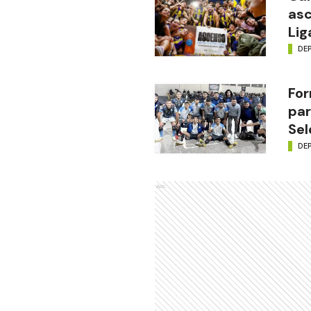
asc
Lig
DE
For
par
Sel
DE
Ads