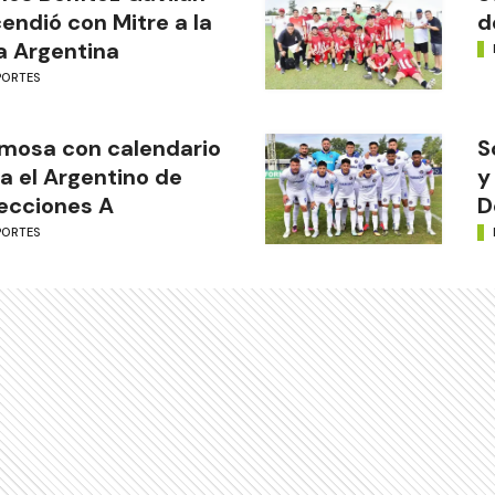
endió con Mitre a la
d
a Argentina
PORTES
mosa con calendario
S
a el Argentino de
y
ecciones A
D
PORTES