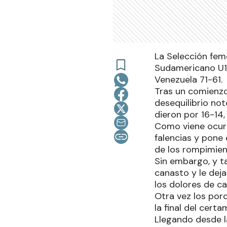
La Selección fem
Sudamericano U17
Venezuela 71-61.
Tras un comienzo 
desequilibrio noto
dieron por 16-14, 
Como viene ocurr
falencias y pone 
de los rompimien
Sin embargo, y ta
canasto y le dej
los dolores de c
Otra vez los porc
la final del cer
Llegando desde la