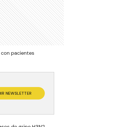
, con pacientes
BIR NEWSLETTER
asos de gripe H3N2,