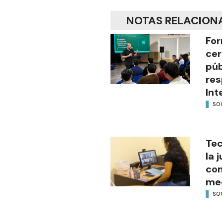
NOTAS RELACION
For
cer
púb
res
Int
SO
Tec
la 
con
med
SO