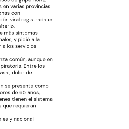
 en varias provincias
sonas con
ión viral registrada en
itario.
que más síntomas
ales, y pidió a la
 a los servicios
uenza común, aunque en
ratoria. Entre los
asal, dolor de
ión se presenta como
ores de 65 años,
enes tienen el sistema
s que requieran
ales y nacional