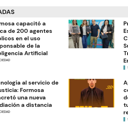
ADAS
mosa capacitó a
P
ca de 200 agentes
E
licos en el uso
C
ponsable de la
S
eligencia Artificial
T
E
CIEDAD
nología al servicio de
A
justicia: Formosa
c
cretó una nueva
d
iación a distancia
t
r
CIEDAD