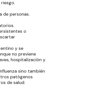
 riesgo.
a de personas.
torios.
ersistentes o
escartar
gentino y se
unque no previene
ves, hospitalización y
influenza sino también
 otros patógenos
os de salud.