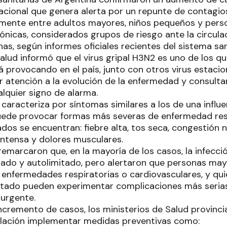
tacional que genera alerta por un repunte de contagios
almente entre adultos mayores, niños pequeños y per
nicas, considerados grupos de riesgo ante la circulac
as, según informes oficiales recientes del sistema san
Salud informó que el virus gripal H3N2 es uno de los 
á provocando en el país, junto con otros virus estacion
 atención a la evolución de la enfermedad y consultar
lquier signo de alarma.
 caracteriza por síntomas similares a los de una infl
ede provocar formas más severas de enfermedad respi
os se encuentran: fiebre alta, tos seca, congestión n
intensa y dolores musculares.
remarcaron que, en la mayoría de los casos, la infecc
do y autolimitado, pero alertaron que personas may
enfermedades respiratorias o cardiovasculares, y qui
litado pueden experimentar complicaciones más seria
urgente.
ncremento de casos, los ministerios de Salud provinci
blación implementar medidas preventivas como: