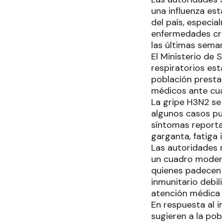
una influenza es
del país, especi
enfermedades cró
las últimas seman
El Ministerio de 
respiratorios est
población prestar
médicos ante cua
La gripe H3N2 se
algunos casos pu
síntomas reportad
garganta, fatiga 
Las autoridades 
un cuadro modera
quienes padecen 
inmunitario debi
atención médica 
En respuesta al i
sugieren a la po