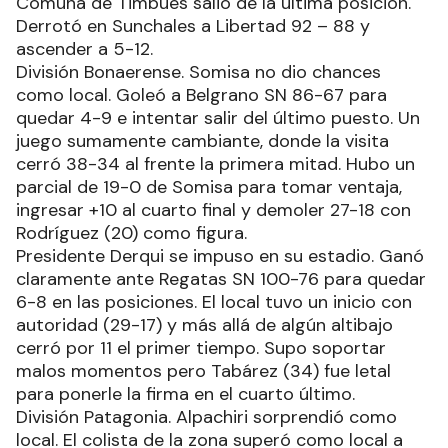
Comuna de Timbúes salió de la última posición.
Derrotó en Sunchales a Libertad 92 – 88 y
ascender a 5-12.
División Bonaerense. Somisa no dio chances
como local. Goleó a Belgrano SN 86-67 para
quedar 4-9 e intentar salir del último puesto. Un
juego sumamente cambiante, donde la visita
cerró 38-34 al frente la primera mitad. Hubo un
parcial de 19-0 de Somisa para tomar ventaja,
ingresar +10 al cuarto final y demoler 27-18 con
Rodríguez (20) como figura.
Presidente Derqui se impuso en su estadio. Ganó
claramente ante Regatas SN 100-76 para quedar
6-8 en las posiciones. El local tuvo un inicio con
autoridad (29-17) y más allá de algún altibajo
cerró por 11 el primer tiempo. Supo soportar
malos momentos pero Tabárez (34) fue letal
para ponerle la firma en el cuarto último.
División Patagonia. Alpachiri sorprendió como
local. El colista de la zona superó como local a