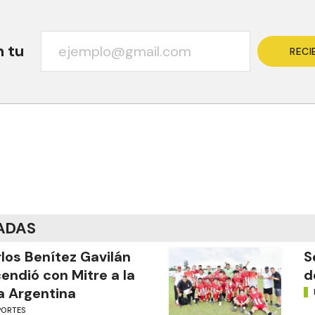
n tu
RECI
ADAS
los Benítez Gavilán
S
endió con Mitre a la
d
a Argentina
PORTES