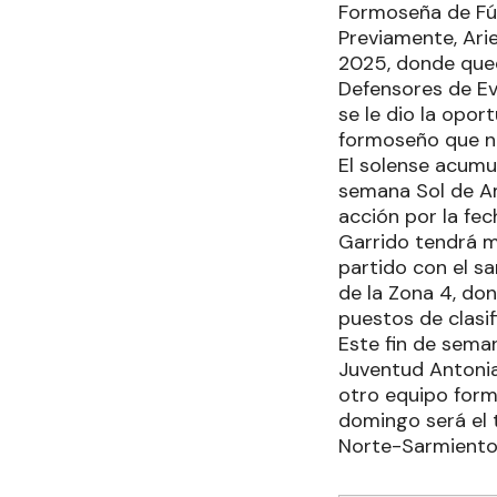
Formoseña de Fú
Previamente, Arie
2025, donde qued
Defensores de Ev
se le dio la opor
formoseño que n
El solense acumul
semana Sol de Amé
acción por la fec
Garrido tendrá m
partido con el sa
de la Zona 4, don
puestos de clasif
Este fin de seman
Juventud Antonian
otro equipo formo
domingo será el 
Norte-Sarmiento 