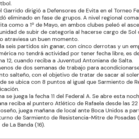
tbol.
l Garrido dirigió a Defensores de Evita en el Torneo 
ó eliminado en fase de grupos. A nivel regional com
ita como a 1º de Mayo, en ambos clubes peleó el asce
tunidad de subir de categoría al hacerse cargo de Sol
o atraviesa un buen momento.
a seis partidos sin ganar, con cinco derrotas y un emp
rica no tendrá actividad por tener fecha libre, es dec
ha 12, cuando reciba a Juventud Antoniana de Salta.
enos de dos semanas de trabajo para acondicionarse 
nto salteño, con el objetivo de tratar de sacar al sol
de se ubica con 8 puntos al igual que Sarmiento de Res
icación.
a se juega la fecha 11 del Federal A. Se abre esta no
a reciba al puntero Atlético de Rafaela desde las 22 
seño, juega mañana de local ante Boca Unidos a partir
turno de Sarmiento de Resistencia-Mitre de Posadas (
de La Banda (16).