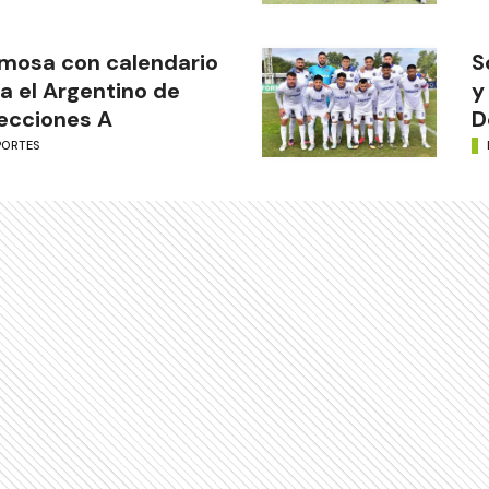
mosa con calendario
S
a el Argentino de
y
ecciones A
D
PORTES