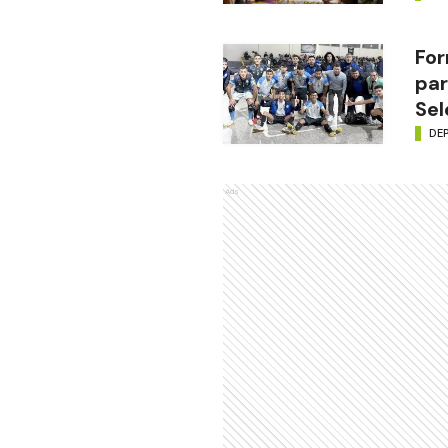
For
par
Sel
DE
Ads