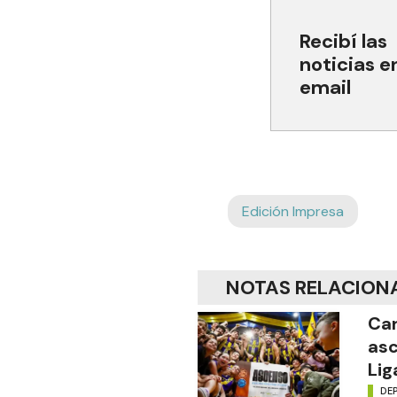
Recibí las
noticias e
email
Edición Impresa
NOTAS RELACION
Car
asc
Lig
DE