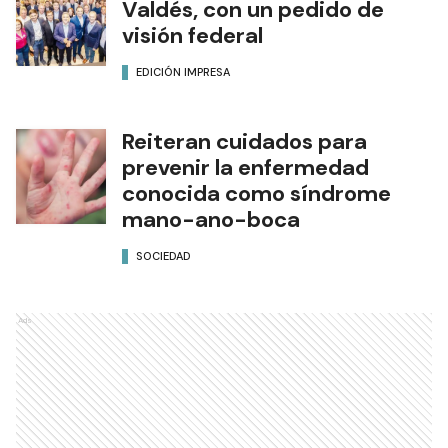
Un efectivo policial falleció
tras volcar su vehículo en la
ruta provincial N° 28
POLICIALES
Provincias Unidas: Gustavo
Valdés, con un pedido de
visión federal
EDICIÓN IMPRESA
Reiteran cuidados para
prevenir la enfermedad
conocida como síndrome
mano-ano-boca
SOCIEDAD