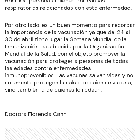
vacunas tetravalentes o que cubren contra dos
subtipos de los virus de gripe A y dos virus B, por
lo que brindan una protección más amplia según
la cepa circulante.
Según la Organización Mundial de la Salud (OMS),
en el mundo se registran por año cerca de 1.000
millones de casos de gripe y entre 290.000 y
650.000 personas fallecen por causas
respiratorias relacionadas con esta enfermedad.
Por otro lado, es un buen momento para recordar
la importancia de la vacunación ya que del 24 al
30 de abril tiene lugar la Semana Mundial de la
Inmunización, establecida por la Organización
Mundial de la Salud, con el objeto promover la
vacunación para proteger a personas de todas
las edades contra enfermedades
inmunoprevenibles. Las vacunas salvan vidas y no
solamente protegen la salud de quien se vacuna,