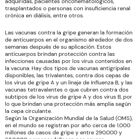
presentar complicaciones graves como los
adultos mayores de 65 años, el personal de salud,
las embarazadas (en cualquier trimestre del
embarazo), niños y niñas de 6 a 24 meses;
personas de 2 años a 64 años que presenten
condiciones como obesidad, diabetes,
enfermedades respiratorias, enfermedades
cardíacas, inmunodeficiencias congénitas o
adquiridas, pacientes oncohematológicos,
trasplantados o personas con insuficiencia renal
crónica en diálisis, entre otros.
Las vacunas contra la gripe generan la formación
de anticuerpos en el organismo alrededor de dos
semanas después de su aplicación. Estos
anticuerpos brindan protección contra las
infecciones causadas por los virus contenidos en
la vacuna. Hay dos tipos de vacunas antigripales
disponibles, las trivalentes, contra dos cepas de
los virus de gripe A y un linaje de Influenza B, y las