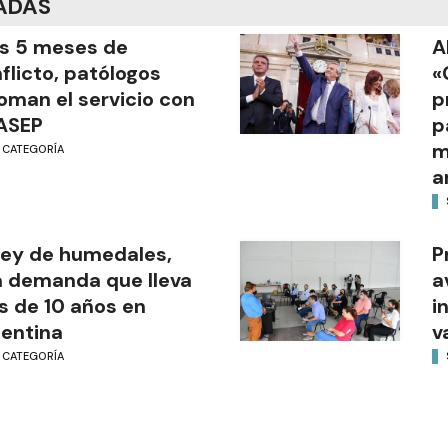
ADAS
s 5 meses de
A
flicto, patólogos
«
oman el servicio con
p
IASEP
p
m
N CATEGORÍA
a
ley de humedales,
P
 demanda que lleva
a
 de 10 años en
i
entina
v
N CATEGORÍA