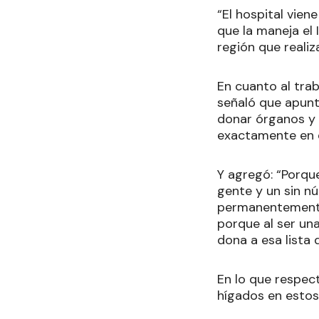
“El hospital vie
que la maneja el 
región que realiz
En cuanto al trab
señaló que apunta
donar órganos y 
exactamente en q
Y agregó: “Porqu
gente y un sin n
permanentemente 
porque al ser un
dona a esa lista 
En lo que respec
hígados en estos