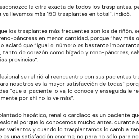
esconozco la cifra exacta de todos los trasplantes, p
ya llevamos más 150 trasplantes en total”, indicó.
ue los trasplantes más frecuentes son los de riñón, s
 reno-páncreas en menor cantidad, porque “hay más 
ro aclaró que “igual el número es bastante importante
, tanto de corazón como hígado y reno-páncreas, salv
ias provincias”.
ofesional se refirió al reencuentro con sus pacientes t
ara nosotros es la mayor satisfacción de todas” porq
s “que al paciente lo ve, lo conoce y enseguida le re
mente por ahí no lo ve más”.
splantado hepático, renal o cardíaco es un paciente q
fesional porque lo conocemos mucho antes, durante 
as variantes y cuando lo trasplantamos le cambia tant
e es una satisfacción enorme, no para no sólo para n