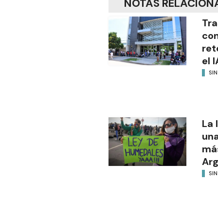
NOTAS RELACION
Tra
con
ret
el 
SI
La 
una
más
Arg
SI