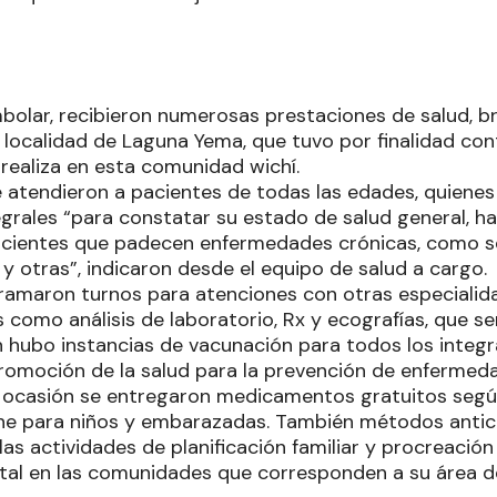
mbolar, recibieron numerosas prestaciones de salud, b
a localidad de Laguna Yema, que tuvo por finalidad con
 realiza en esta comunidad wichí.
 atendieron a pacientes de todas las edades, quienes 
egrales “para constatar su estado de salud general, h
acientes que padecen enfermedades crónicas, como s
s y otras”, indicaron desde el equipo de salud a cargo.
amaron turnos para atenciones con otras especialid
como análisis de laboratorio, Rx y ecografías, que s
 hubo instancias de vacunación para todos los integra
 promoción de la salud para la prevención de enfermed
a ocasión se entregaron medicamentos gratuitos segú
he para niños y embarazadas. También métodos antic
as actividades de planificación familiar y procreación
ital en las comunidades que corresponden a su área d