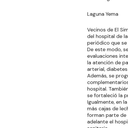
Laguna Yema
Vecinos de El Si
del hospital de l
periódico que se
De este modo, se
evaluaciones int
la atención de p
arterial, diabete
Además, se progr
complementarios 
hospital. También
se fortaleció la
Igualmente, en l
más cajas de lec
forman parte de l
adelante el hosp