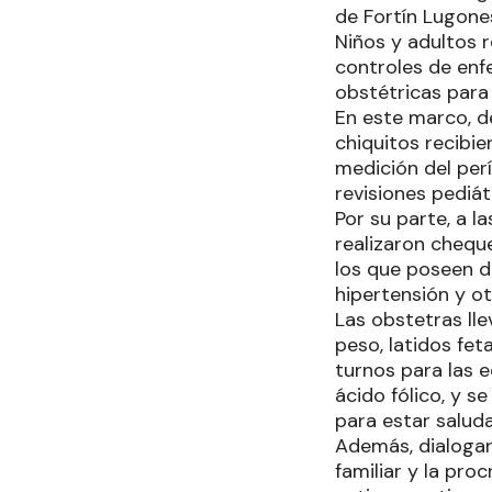
de Fortín Lugones
Niños y adultos 
controles de enf
obstétricas para
En este marco, d
chiquitos recibie
medición del per
revisiones pediát
Por su parte, a 
realizaron chequ
los que poseen d
hipertensión y ot
Las obstetras lle
peso, latidos fe
turnos para las e
ácido fólico, y 
para estar salud
Además, dialogar
familiar y la pr