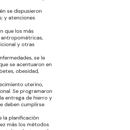
én se dispusieron
; y atenciones
on que los más
s antropométricas,
icional y otras
enfermedades, se le
 que se acentuaron en
betes, obesidad,
ecimiento uterino,
cional. Se programaron
la entrega de hierro y
ue deben cumplirse
la planificación
a vez más los métodos