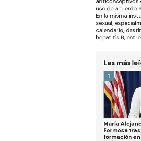
anticonceptivos 
uso de acuerdo a
En la misma inst
sexual, especialm
calendario, dest
hepatitis B, entre
Las más le
1
María Alejan
Formosa tras 
formación en