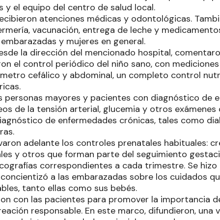
 y el equipo del centro de salud local.
recibieron atenciones médicas y odontológicas. Tambi
ermería, vacunación, entrega de leche y medicamentos
 embarazadas y mujeres en general.
esde la dirección del mencionado hospital, comentar
ron el control periódico del niño sano, con medicione
ímetro cefálico y abdominal, un completo control nutr
ricas.
las personas mayores y pacientes con diagnóstico de 
eos de la tensión arterial, glucemia y otros exámenes
iagnóstico de enfermedades crónicas, tales como dia
ras.
varon adelante los controles prenatales habituales: cr
tales y otros que forman parte del seguimiento gesta
cografías correspondientes a cada trimestre. Se hizo 
se concientizó a las embarazadas sobre los cuidados q
ables, tanto ellas como sus bebés.
on con las pacientes para promover la importancia de 
ocreación responsable. En este marco, difundieron, un