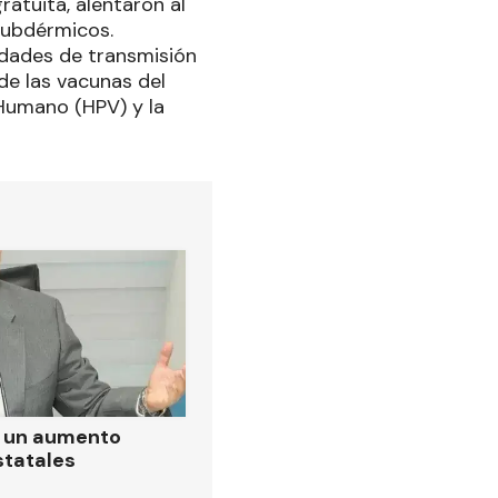
atuita, alentaron al
subdérmicos.
edades de transmisión
de las vacunas del
 Humano (HPV) y la
ó un aumento
statales