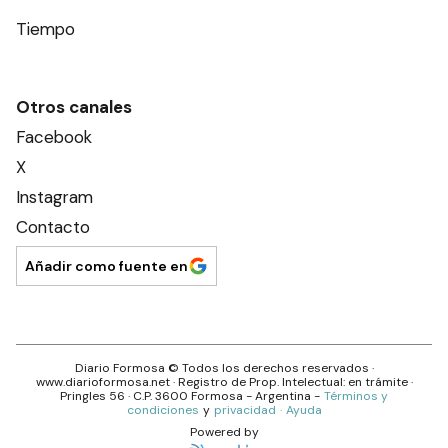
Tiempo
Otros canales
Facebook
X
Instagram
Contacto
Añadir como fuente en
Diario Formosa
© Todos los derechos reservados ·
www.
diarioformosa.net
· Registro de Prop. Intelectual: en trámite ·
Pringles 56
· C.P.
3600
Formosa
- Argentina -
Términos y
condiciones
y
privacidad
·
Ayuda
Powered by