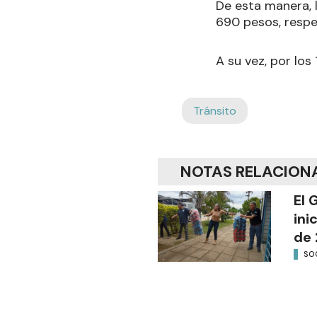
De esta manera, 
690 pesos, resp
A su vez, por los
Tránsito
NOTAS RELACION
El 
ini
de 
SO