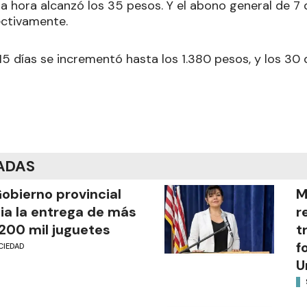
la hora alcanzó los 35 pesos. Y el abono general de 7
ectivamente.
 15 días se incrementó hasta los 1.380 pesos, y los 30 
ADAS
Gobierno provincial
M
cia la entrega de más
r
200 mil juguetes
t
f
CIEDAD
U