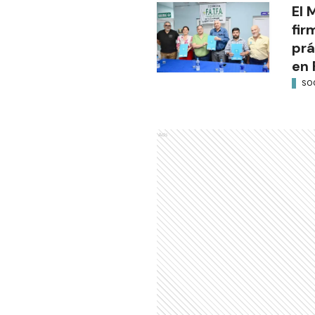
El 
fir
prá
en 
SO
Ads