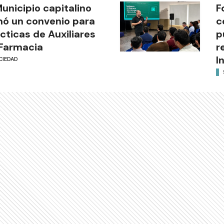
Municipio capitalino
F
mó un convenio para
c
cticas de Auxiliares
p
Farmacia
r
I
CIEDAD