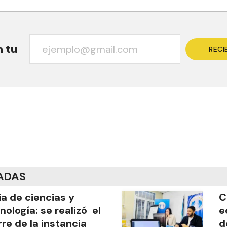
n tu
RECI
ADAS
ia de ciencias y
C
nología: se realizó el
e
rre de la instancia
d