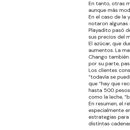
En tanto, otras
aunque más moder
En el caso de la
notaron algunas 
Playadito pasó 
sus precios del m
El azúcar, que d
aumentos. La mar
Chango también i
por su parte, pa
Los clientes con
“todavía se pued
que “hay que rec
hasta 500 pesos
como la leche, “
En resumen, el re
especialmente en
estrategias par
distintas cadena