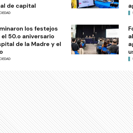
al de capital
a
CIEDAD
minaron los festejos
F
 el 50.o aniversario
a
pital de la Madre y el
a
o
u
CIEDAD