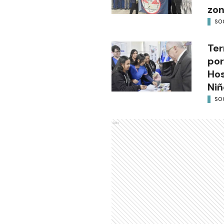
zon
SO
Ter
por
Hos
Niñ
SO
Ads