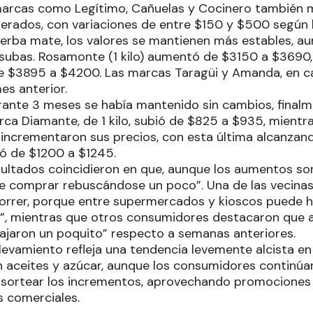
 marcas como Legítimo, Cañuelas y Cocinero también
ados, con variaciones de entre $150 y $500 según l
 yerba mate, los valores se mantienen más estables, a
subas. Rosamonte (1 kilo) aumentó de $3150 a $3690,
de $3895 a $4200. Las marcas Taragüi y Amanda, en c
es anterior.
urante 3 meses se había mantenido sin cambios, finalm
ca Diamante, de 1 kilo, subió de $825 a $935, mientr
ncrementaron sus precios, con esta última alcanzand
só de $1200 a $1245.
sultados coincidieron en que, aunque los aumentos son
e comprar rebuscándose un poco”. Una de las vecinas
orrer, porque entre supermercados y kioscos puede h
”, mientras que otros consumidores destacaron que 
bajaron un poquito” respecto a semanas anteriores.
levamiento refleja una tendencia levemente alcista en 
 aceites y azúcar, aunque los consumidores continú
a sortear los incrementos, aprovechando promocione
s comerciales.