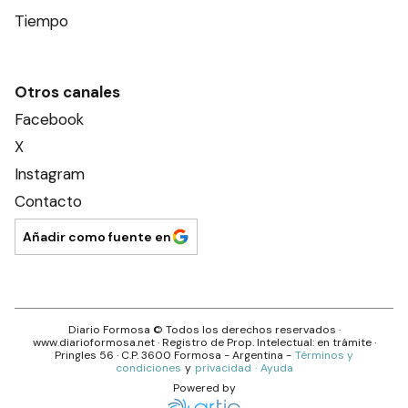
Tiempo
Otros canales
Facebook
X
Instagram
Contacto
Añadir como fuente en
Diario Formosa
© Todos los derechos reservados ·
www.
diarioformosa.net
· Registro de Prop. Intelectual: en trámite ·
Pringles 56
· C.P.
3600
Formosa
- Argentina -
Términos y
condiciones
y
privacidad
·
Ayuda
Powered by