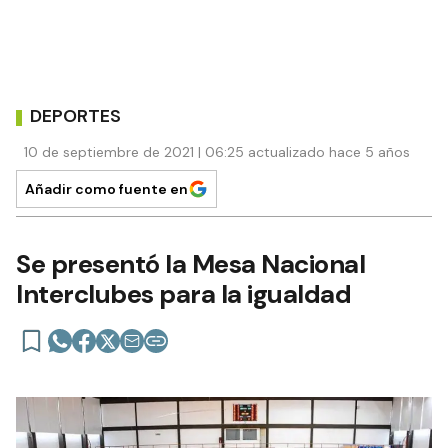
DEPORTES
10 de septiembre de 2021 | 06:25 actualizado hace 5 años
Añadir como fuente en
Se presentó la Mesa Nacional
Interclubes para la igualdad