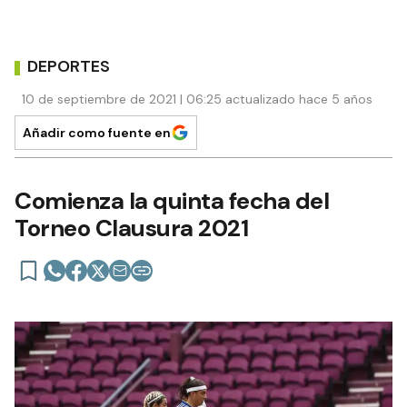
DEPORTES
10 de septiembre de 2021 | 06:25 actualizado hace 5 años
Añadir como fuente en
Comienza la quinta fecha del
Torneo Clausura 2021