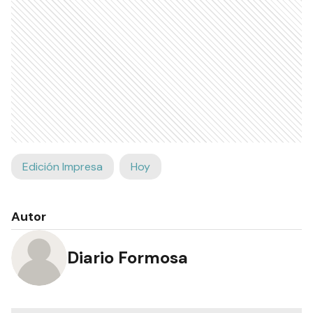
Edición Impresa
Hoy
Autor
Diario Formosa