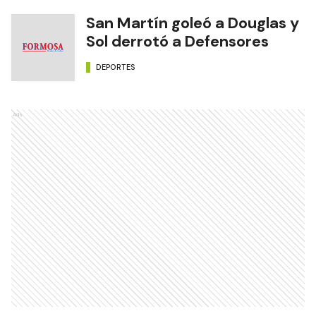
San Martín goleó a Douglas y
Sol derrotó a Defensores
DEPORTES
Ads