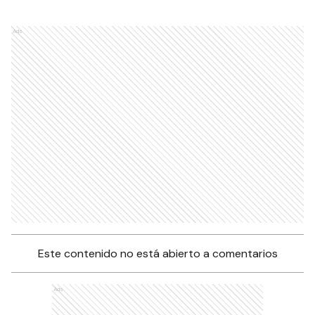
Ads
Este contenido no está abierto a comentarios
Ads