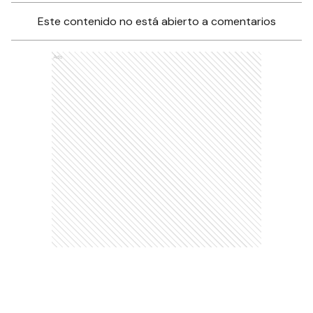
Este contenido no está abierto a comentarios
Ads