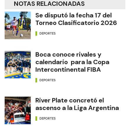
NOTAS RELACIONADAS
Se disputó la fecha 17 del
Torneo Clasificatorio 2026
DEPORTES
Boca conoce rivales y
calendario para la Copa
Intercontinental FIBA
DEPORTES
River Plate concretó el
ascenso a la Liga Argentina
DEPORTES