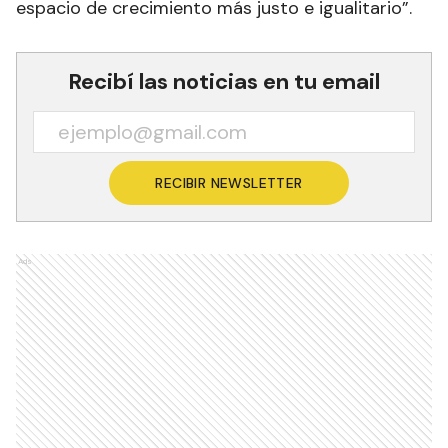
espacio de crecimiento más justo e igualitario”.
Recibí las noticias en tu email
RECIBIR NEWSLETTER
Ads