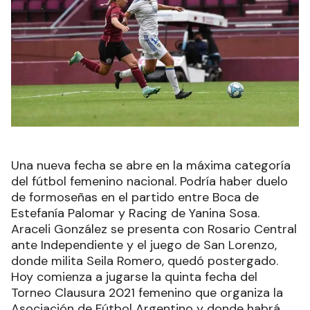
Una nueva fecha se abre en la máxima categoría
del fútbol femenino nacional. Podría haber duelo
de formoseñas en el partido entre Boca de
Estefanía Palomar y Racing de Yanina Sosa.
Araceli González se presenta con Rosario Central
ante Independiente y el juego de San Lorenzo,
donde milita Seila Romero, quedó postergado.
Hoy comienza a jugarse la quinta fecha del
Torneo Clausura 2021 femenino que organiza la
Asociación de Fútbol Argentino y donde habrá