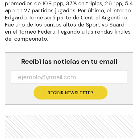
promedios de 10.8 ppp, 37% en triples, 2.6 rpp, 5.4
app en 27 partidos jugados. Por último, el interno
Edgardo Torne será parte de Central Argentino.
Fue uno de los puntos altos de Sportivo Suardi
en el Torneo Federal llegando a las rondas finales
del campeonato.
Recibí las noticias en tu email
RECIBIR NEWSLETTER
Ads