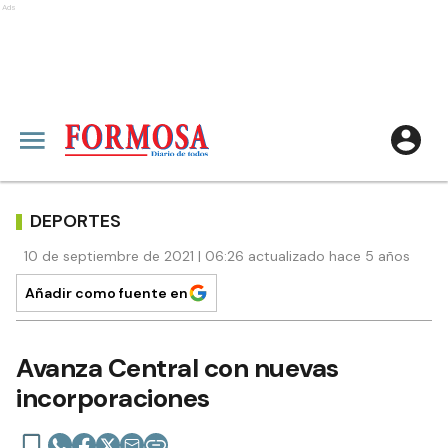
Ads
DEPORTES
10 de septiembre de 2021 | 06:26 actualizado hace 5 años
Añadir como fuente en
Avanza Central con nuevas
incorporaciones