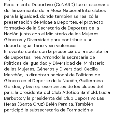
Rendimiento Deportivo (CeNARD) fue el escenario
del lanzamiento de la Mesa Nacional Interclubes
para la igualdad, donde también se realizó la
presentación de Micaela Deportes, el proyecto
formativo de la Secretaría de Deportes de la
Nación junto con el Ministerio de las Mujeres
Géneros y Diversidad para contribuir a un
deporte igualitario y sin violencias.
El evento contó con la presencia de la secretaria
de Deportes, Inés Arrondo; la secretaria de
Políticas de Igualdad y Diversidad del Ministerio
de las Mujeres, Géneros y Diversidad, Cecilia
Merchán; la directora nacional de Políticas de
Género en el Deporte de la Nación, Guillermina
Gordoa, y las representantes de los clubes del
país: la presidenta del Club Atlético Banfield, Lucía
Barbuto; y la presidenta del Club Deportivo Las
Heras (Santa Cruz) Belén Peralta. También
participó la subsecretaria de Formación e