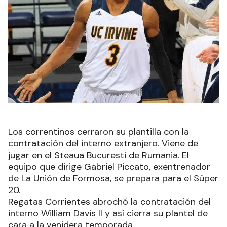
Los correntinos cerraron su plantilla con la
contratación del interno extranjero. Viene de
jugar en el Steaua Bucuresti de Rumania. El
equipo que dirige Gabriel Piccato, exentrenador
de La Unión de Formosa, se prepara para el Súper
20.
Regatas Corrientes abrochó la contratación del
interno William Davis II y así cierra su plantel de
cara a la venidera temporada.