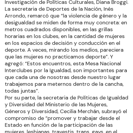
Investigación de Políticas Culturales, Diana Broggi.
La secretaria de Deportes de la Nación, Inés
Arrondo, remarcó que “la violencia de género y la
desigualdad se miden de forma muy concreta: en
metros cuadrados disponibles, en las grillas
horarias en los clubes, en la cantidad de mujeres
en los espacios de decisión y conducción en el
deporte. A veces, mirando los medios, pareciera
que las mujeres no practicamos deporte”. Y
agregó: “Estos encuentros, esta Mesa Nacional
Interclubes por la Igualdad, son importantes para
que cada una de nosotras desde nuestro lugar
trabajemos para meternos dentro de la cancha,
todas juntas”.
Por su parte, la secretaria de Políticas de Igualdad
y Diversidad del Ministerio de las Mujeres,
Géneros y Diversidad, Cecilia Merchán, subrayó el
compromiso de “promover y trabajar desde el
Estado en función de la participación de las
mujeres, lesbianas, travestis, trans, gays, en el