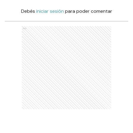
Debés
iniciar sesión
para poder comentar
Ads