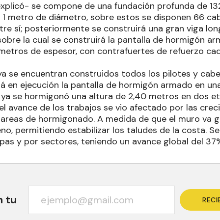
explicó- se compone de una fundación profunda de 13
 1 metro de diámetro, sobre estos se disponen 66 cab
tre sí; posteriormente se construirá una gran viga lon
sobre la cual se construirá la pantalla de hormigón 
ímetros de espesor, con contrafuertes de refuerzo c
ya se encuentran construidos todos los pilotes y cabe
stá en ejecución la pantalla de hormigón armado en un
ya se hormigonó una altura de 2,40 metros en dos et
el avance de los trabajos se vio afectado por las crec
s tareas de hormigonado. A medida de que el muro va 
leno, permitiendo estabilizar los taludes de la costa. S
pas y por sectores, teniendo un avance global del 37
n tu
RECI