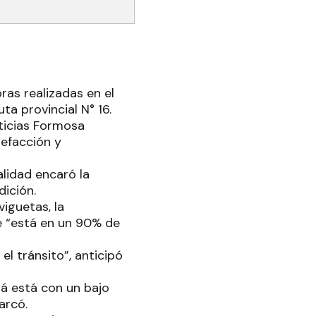
bras realizadas en el
uta provincial N° 16.
ticias Formosa
refacción y
alidad encaró la
dición.
viguetas, la
e “está en un 90% de
el tránsito”, anticipó
á está con un bajo
marcó.