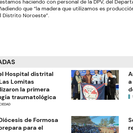
a estamos haciendo con personal de la DPV, del Depa
ñadiendo que “la madera que utilizamos es producci
 Distrito Noroeste”.
ADAS
el Hospital distrital
A
Las Lomitas
a
lizaron la primera
d
ugía traumatológica
CIEDAD
Diócesis de Formosa
S
prepara para el
r