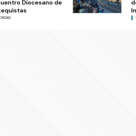
uentro Diocesano de
d
equistas
I
CIEDAD