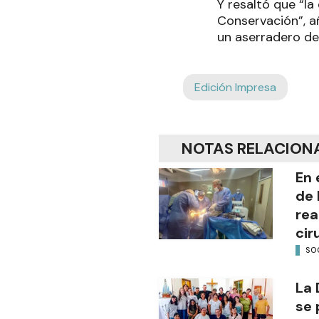
Y resaltó que “l
Conservación”, a
un aserradero del
Edición Impresa
NOTAS RELACION
En 
de 
rea
cir
SO
La 
se 