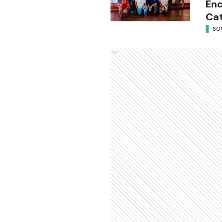
Enc
Cat
SO
Ads