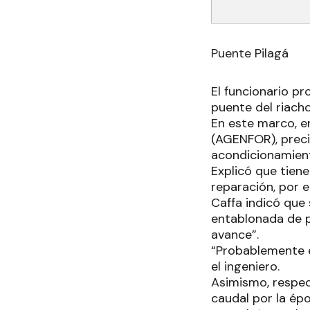
Puente Pilagá
El funcionario pr
puente del riacho
En este marco, e
(AGENFOR), precis
acondicionamien
Explicó que tiene
reparación, por e
Caffa indicó que 
entablonada de p
avance”.
“Probablemente en
el ingeniero.
Asimismo, respec
caudal por la ép