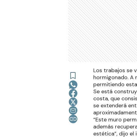
Los trabajos se v
hormigonado. A m
permitiendo estab
Se está construy
costa, que consi
se extenderá ent
aproximadamente. 
“Este muro permi
además recuperar
estética”, dijo e