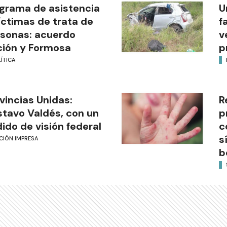
grama de asistencia
U
íctimas de trata de
f
sonas: acuerdo
v
ión y Formosa
p
ÍTICA
vincias Unidas:
R
tavo Valdés, con un
p
ido de visión federal
c
s
CIÓN IMPRESA
b