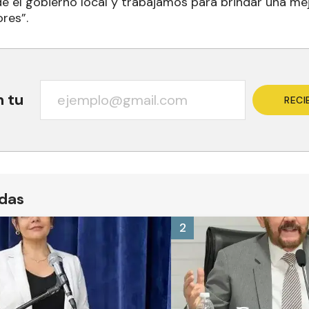
e el gobierno local y trabajamos para brindar una mej
res”.
n tu
RECI
ídas
2