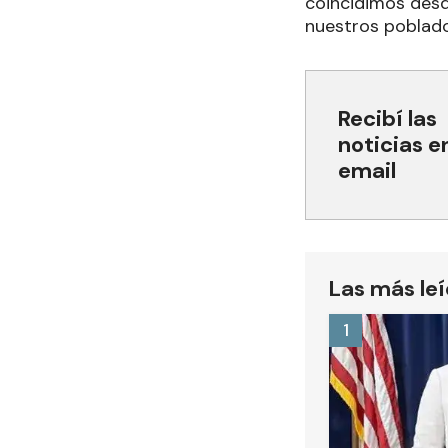
coincidimos desd
nuestros poblado
Recibí las
noticias e
email
Las más le
1