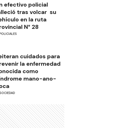
n efectivo policial
alleció tras volcar su
ehículo en la ruta
rovincial N° 28
POLICIALES
eiteran cuidados para
revenir la enfermedad
onocida como
índrome mano-ano-
oca
SOCIEDAD