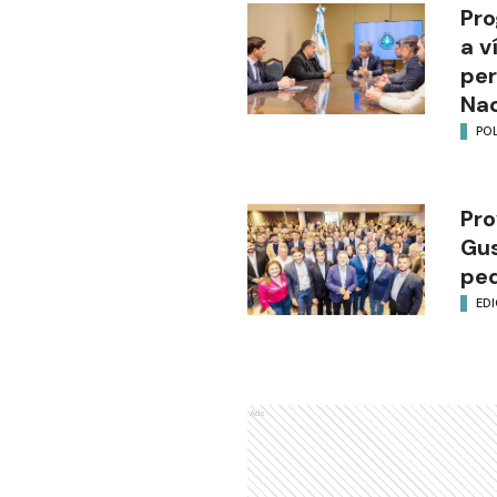
Pro
a v
per
Nac
POL
Pro
Gus
ped
EDI
Ads