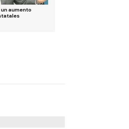
ó un aumento
statales