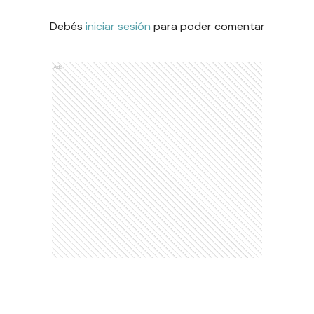
Debés
iniciar sesión
para poder comentar
Ads