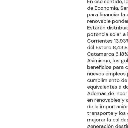
En ese sentido, l
de Economía, Ser
para financiar l
renovable ponder
Estarán distribu
potencia solar a
Corrientes 13,93
del Estero 8,43%
Catamarca 6,18%
Asimismo, los go
beneficios para c
nuevos empleos p
cumplimiento de 
equivalentes a d
Además de incorp
en renovables y 
de la importación
transporte y los 
mejorar la calida
generación destin