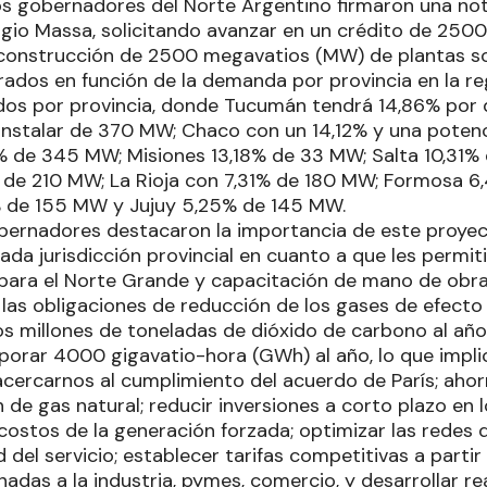
os gobernadores del Norte Argentino firmaron una nota
gio Massa, solicitando avanzar en un crédito de 2500
a construcción de 2500 megavatios (MW) de plantas s
ados en función de la demanda por provincia en la re
idos por provincia, donde Tucumán tendrá 14,86% por
 instalar de 370 MW; Chaco con un 14,12% y una pote
% de 345 MW; Misiones 13,18% de 33 MW; Salta 10,31
 de 210 MW; La Rioja con 7,31% de 180 MW; Formosa 
 de 155 MW y Jujuy 5,25% de 145 MW.
bernadores destacaron la importancia de este proyec
ada jurisdicción provincial en cuanto a que les permi
ara el Norte Grande y capacitación de mano de obra l
las obligaciones de reducción de los gases de efecto
os millones de toneladas de dióxido de carbono al año
orar 4000 gigavatio-hora (GWh) al año, lo que impl
acercarnos al cumplimiento del acuerdo de París; ahor
 de gas natural; reducir inversiones a corto plazo en 
costos de la generación forzada; optimizar las redes de
d del servicio; establecer tarifas competitivas a partir
adas a la industria, pymes, comercio, y desarrollar re