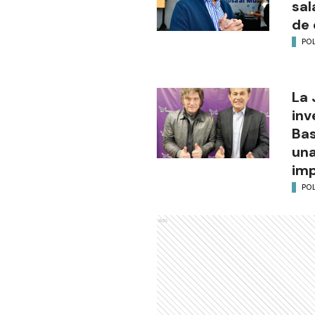
sal
de 
POL
La 
inv
Bas
una
im
POL
Ads