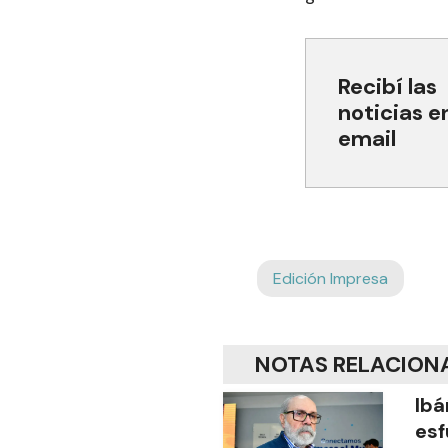
Recibí las
noticias e
email
Edición Impresa
NOTAS RELACION
Ibá
esf