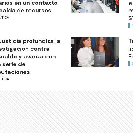
arios en un contexto
a
caída de recursos
m
$
ÍTICA
Justicia profundiza la
T
estigación contra
l
ualdo y avanza con
F
 serie de
putaciones
ÍTICA