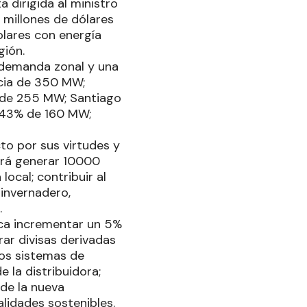
 dirigida al ministro
 millones de dólares
olares con energía
gión.
 demanda zonal y una
ncia de 350 MW;
% de 255 MW; Santiago
6,43% de 160 MW;
to por sus virtudes y
tirá generar 10000
ocal; contribuir al
 invernadero,
.
ica incrementar un 5%
rar divisas derivadas
los sistemas de
 la distribuidora;
 de la nueva
alidades sostenibles.