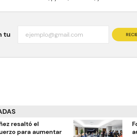
n tu
RECI
ADAS
ñez resaltó el
F
uerzo para aumentar
a