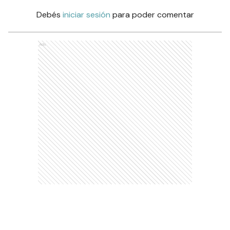
Debés
iniciar sesión
para poder comentar
Ads