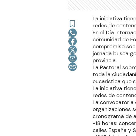
La iniciativa tie
redes de contenc
En el Día Interna
comunidad de For
compromiso social
jornada busca ge
provincia.
La Pastoral sobr
toda la ciudadaní
eucarística que s
La iniciativa tie
redes de contenc
La convocatoria e
organizaciones s
cronograma de act
-18 horas: conce
calles España y 