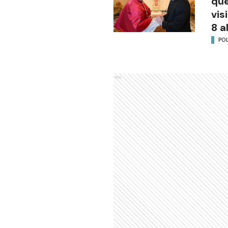
que
vis
8 a
POL
Ads