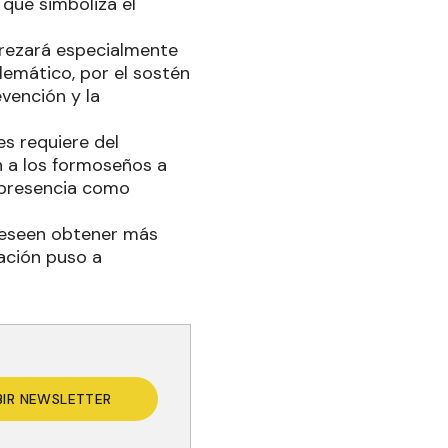
o que simboliza el
e rezará especialmente
lemático, por el sostén
evención y la
s requiere del
an a los formoseños a
 presencia como
deseen obtener más
zación puso a
BIR NEWSLETTER