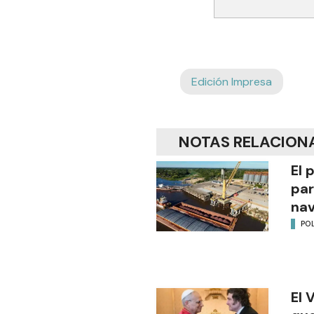
Edición Impresa
NOTAS RELACION
El 
par
na
POL
El 