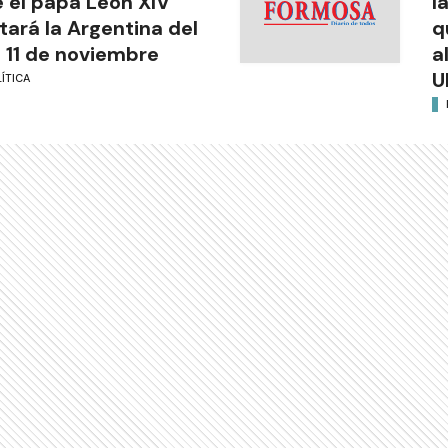
 el papa León XIV
l
itará la Argentina del
q
l 11 de noviembre
a
U
ÍTICA