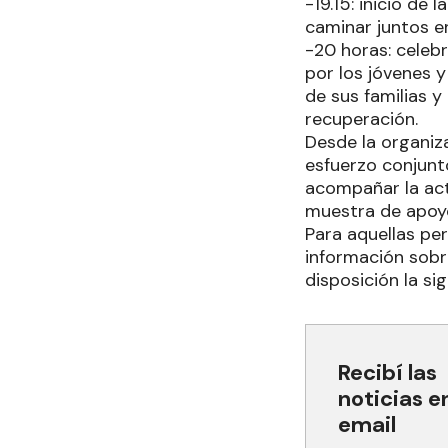
-19.15: inicio de
caminar juntos en
-20 horas: celebr
por los jóvenes 
de sus familias y
recuperación.
Desde la organiz
esfuerzo conjunto
acompañar la act
muestra de apoyo 
Para aquellas pe
información sobre
disposición la s
Recibí las
noticias e
email