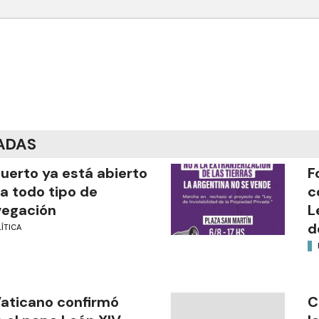
ADAS
puerto ya está abierto
F
a todo tipo de
c
vegación
L
d
ÍTICA
Vaticano confirmó
C