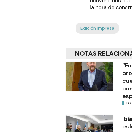
convencidos que l
la hora de constru
Edición Impresa
NOTAS RELACION
“Fo
pro
cue
con
esp
POL
Ibá
esf