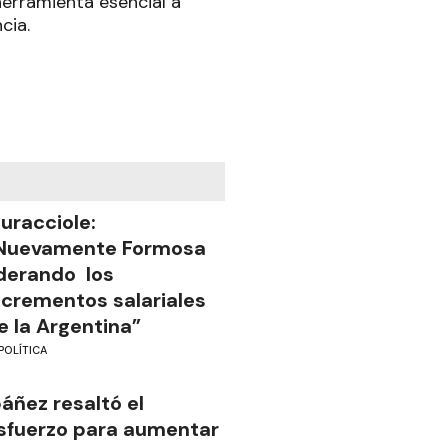
herramienta esencial a
cia.
uracciole:
Nuevamente Formosa
iderando los
ncrementos salariales
e la Argentina”
POLÍTICA
báñez resaltó el
sfuerzo para aumentar