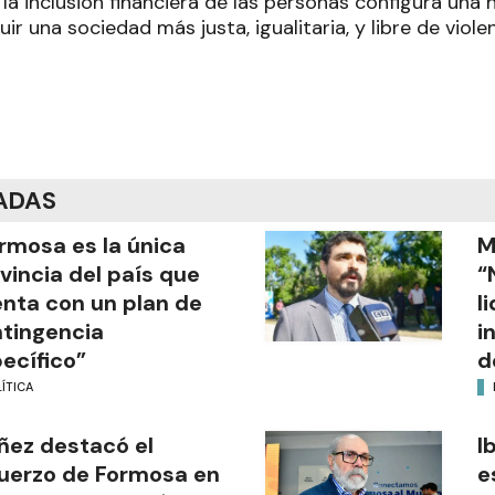
a inclusión financiera de las personas configura una 
ir una sociedad más justa, igualitaria, y libre de violen
ADAS
rmosa es la única
M
vincia del país que
“
nta con un plan de
l
tingencia
i
ecífico”
d
ÍTICA
ñez destacó el
I
uerzo de Formosa en
e