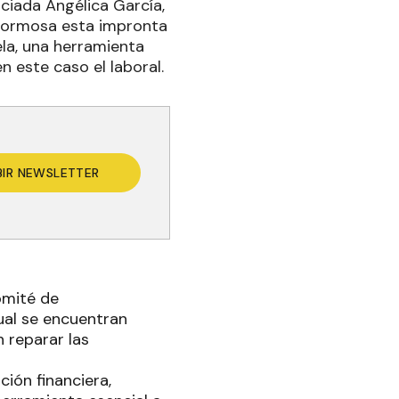
nciada Angélica García,
Formosa esta impronta
la, una herramienta
n este caso el laboral.
BIR NEWSLETTER
omité de
ual se encuentran
 reparar las
ión financiera,