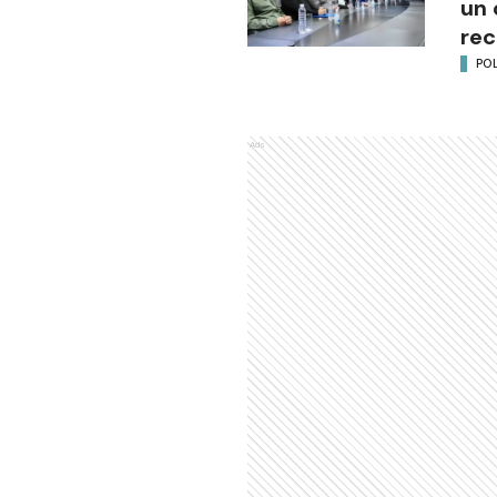
un 
rec
POL
Ads