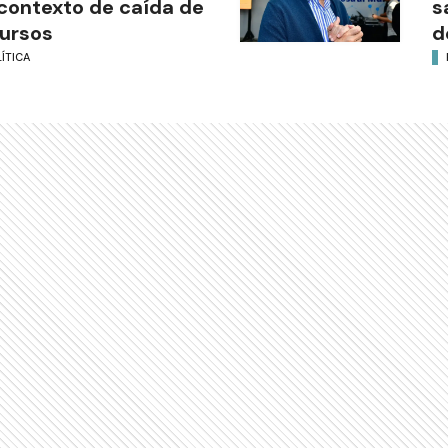
contexto de caída de
s
ursos
d
ÍTICA