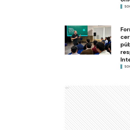
SO
For
cer
púb
res
Int
SO
Ads