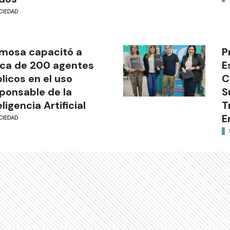
CIEDAD
mosa capacitó a
P
ca de 200 agentes
E
licos en el uso
C
ponsable de la
S
eligencia Artificial
T
E
CIEDAD