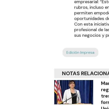
empresarial: “Es
rubros, incluso 
permiten empoder
oportunidades de
Con esta iniciat
profesional de l
sus negocios y p
Edición Impresa
NOTAS RELACION
Mar
reg
tre
for
Uni