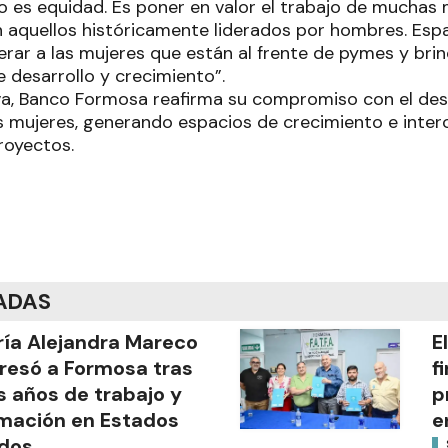
to es equidad. Es poner en valor el trabajo de muchas 
en aquellos históricamente liderados por hombres. Es
ar a las mujeres que están al frente de pymes y bri
 desarrollo y crecimiento”.
iva, Banco Formosa reafirma su compromiso con el de
as mujeres, generando espacios de crecimiento e inte
royectos.
ADAS
ía Alejandra Mareco
E
resó a Formosa tras
f
s años de trabajo y
p
mación en Estados
e
dos