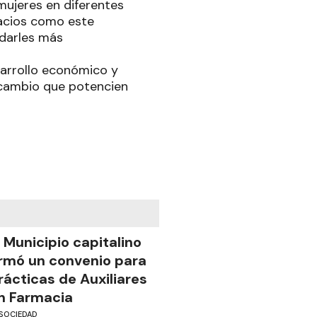
mujeres en diferentes
pacios como este
ndarles más
sarrollo económico y
rcambio que potencien
l Municipio capitalino
irmó un convenio para
rácticas de Auxiliares
n Farmacia
SOCIEDAD