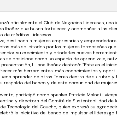
nzó oficialmente el Club de Negocios Lideresas, una i
ana Ibañez que busca fortalecer y acompañar a las cli
ea de créditos Lideresas.
siva, destinada a mujeres empresarias y emprendedora
ctos más solicitados por las mujeres formoseñas que
tenciar su crecimiento y brindarles nuevas herramient
as se posiciona como un espacio de aprendizaje, net
 presentación, Liliana Ibañez destacó: “Este es el inic
ofrecer más herramientas, más conocimientos y opor
ueda aprender de otras líderes dentro de su rubro y 
el respaldo del banco y de esta comunidad de mujer
vento, participó como speaker Patricia Malnati, vicep
entina y directora del Comité de Sustentabilidad de 
de Tecnología del Caucho, quien expresó su agradeci
lebró la iniciativa del banco de impulsar el liderazgo