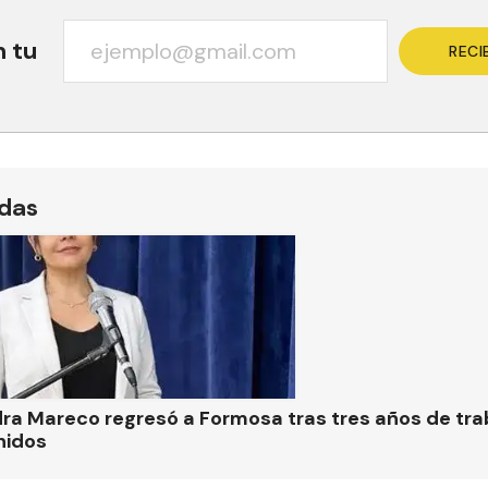
n tu
RECI
ídas
ra Mareco regresó a Formosa tras tres años de tra
nidos