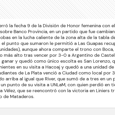
erró la fecha 9 de la División de Honor femenina con e
sobre Banco Provincia, en un partido que fue cambiant
 lobas en la lucha caliente de la zona alta de la tabla d
, el punto que sumaron le permitió a Las Guapas recup
2 unidades), aunque ahora comparte el trono con Boca, 
lo más alto tras vencer por 3-0 a Argentino de Castel
a ganar y quedó como único escolta es San Lorenzo, q
ientes en su visita a Hacoaj y quedó a una unidad de 
tudiantes de La Plata venció a Ciudad como local por 
o arriba al igual que River, que sumó de a tres en un
ó un punto de su visita a UNLaM, con quien perdió en ti
eva Vélez, que se reencontró con la victoria en Liniers 
po de Mataderos.