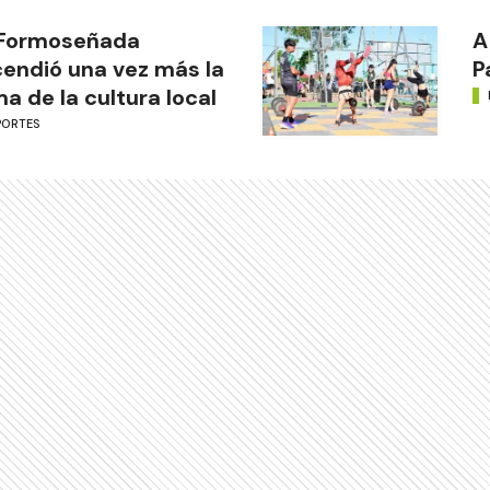
 Formoseñada
A
endió una vez más la
P
ma de la cultura local
PORTES