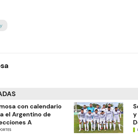
y
osa
ADAS
mosa con calendario
S
a el Argentino de
y
ecciones A
D
PORTES