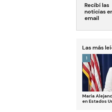
Recibí las
noticias e
email
Las más le
1
María Alejand
en Estados U