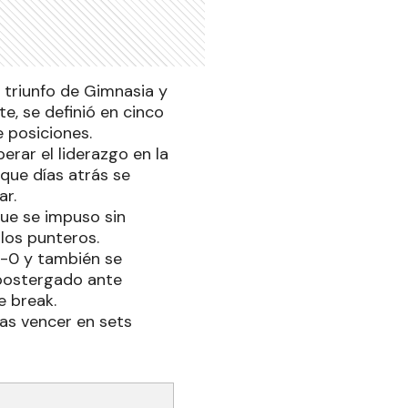
l triunfo de Gimnasia y
e, se definió en cinco
e posiciones.
erar el liderazgo en la
que días atrás se
ar.
ue se impuso sin
los punteros.
3-0 y también se
 postergado ante
e break.
tras vencer en sets