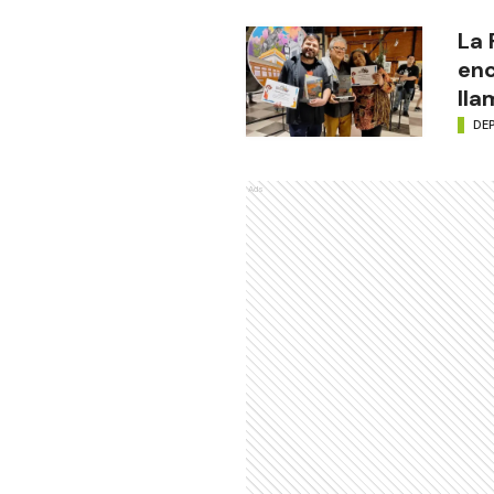
La
enc
lla
DE
Ads