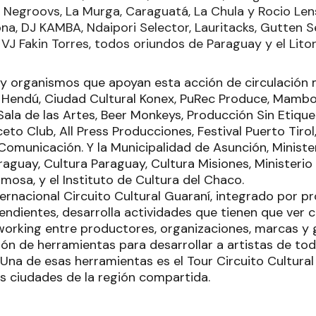
i, Negroovs, La Murga, Caraguatá, La Chula y Rocio Len
na, DJ KAMBA, Ndaipori Selector, Lauritacks, Gutten S
, VJ Fakin Torres, todos oriundos de Paraguay y el Litor
y organismos que apoyan esta acción de circulación m
Hendú, Ciudad Cultural Konex, PuRec Produce, Mambo
Sala de las Artes, Beer Monkeys, Producción Sin Etique
eto Club, All Press Producciones, Festival Puerto Tirol
omunicación. Y la Municipalidad de Asunción, Ministe
raguay, Cultura Paraguay, Cultura Misiones, Ministerio
mosa, y el Instituto de Cultura del Chaco.
ternacional Circuito Cultural Guaraní, integrado por 
endientes, desarrolla actividades que tienen que ver 
working entre productores, organizaciones, marcas y 
ión de herramientas para desarrollar a artistas de to
. Una de esas herramientas es el Tour Circuito Cultur
les ciudades de la región compartida.