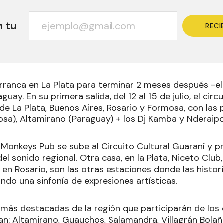
n tu
RECI
 arranca en La Plata para terminar 2 meses después -e
guay. En su primera salida, del 12 al 15 de julio, el ci
de La Plata, Buenos Aires, Rosario y Formosa, con las
a), Altamirano (Paraguay) + los Dj Kamba y Nderaipor
Monkeys Pub se sube al Circuito Cultural Guaraní y p
del sonido regional. Otra casa, en la Plata, Niceto Club
, en Rosario, son las otras estaciones donde las histor
ndo una sinfonía de expresiones artísticas.
 más destacadas de la región que participarán de los
an: Altamirano, Guauchos, Salamandra, Villagrán Bolañ