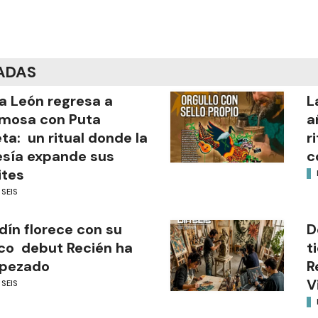
ADAS
a León regresa a
L
mosa con Puta
a
ta: un ritual donde la
r
sía expande sus
c
ites
 SEIS
dín florece con su
D
co debut Recién ha
t
pezado
R
V
 SEIS