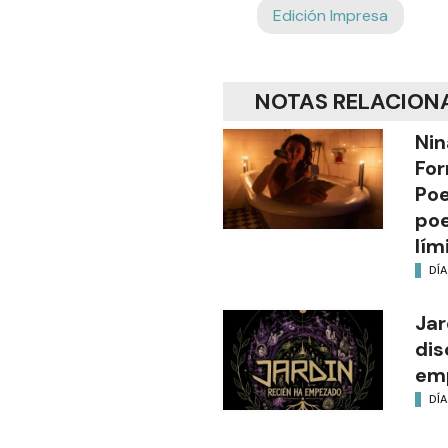
Edición Impresa
NOTAS RELACION
Nin
For
Poe
poe
lím
DÍA
Jar
dis
em
DÍA