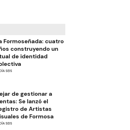
a Formoseñada: cuatro
ños construyendo un
itual de identidad
olectiva
DÍA SEIS
ejar de gestionar a
ientas: Se lanzó el
egistro de Artistas
isuales de Formosa
DÍA SEIS